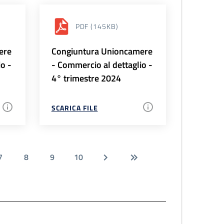
PDF
(145KB)
ere
Congiuntura Unioncamere
io -
- Commercio al dettaglio -
4° trimestre 2024
SCARICA FILE
7
8
9
10