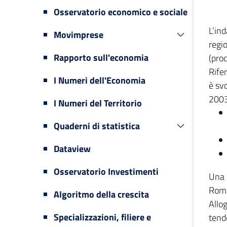
Osservatorio economico e sociale
L’in
Movimprese
regi
Rapporto sull'economia
(prod
Rifer
I Numeri dell'Economia
è svo
2003
I Numeri del Territorio
Quaderni di statistica
Dataview
Osservatorio Investimenti
Una 
Romag
Algoritmo della crescita
Allog
Specializzazioni, filiere e
tende