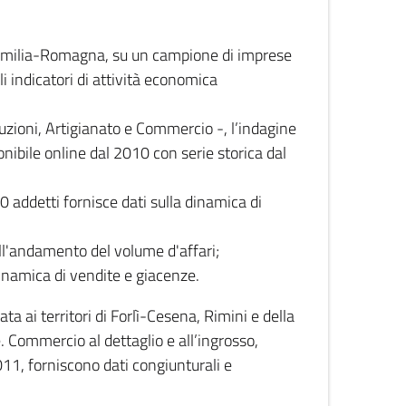
 Emilia-Romagna, su un campione di imprese
i indicatori di attività economica
truzioni, Artigianato e Commercio -, l’indagine
onibile online dal 2010 con serie storica dal
0 addetti fornisce dati sulla dinamica di
ull'andamento del volume d'affari;
inamica di vendite e giacenze.
 ai territori di Forlì-Cesena, Rimini e della
e. Commercio al dettaglio e all’ingrosso,
2011, forniscono dati congiunturali e