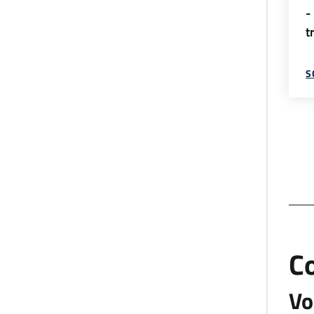
-
t
S
C
Vo