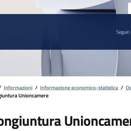
Seguici
/
Informazioni
/
Informazione economico-statistica
/
Os
iuntura Unioncamere
ongiuntura Unioncame