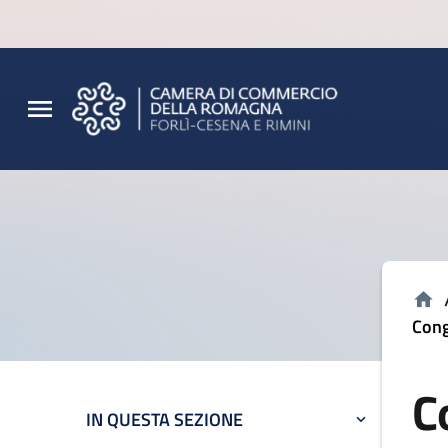
Vai al contenuto principale
Vai al footer
Cong
C
IN QUESTA SEZIONE