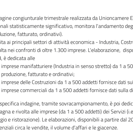
dagine congiunturale trimestrale realizzata da Unioncamere
onali statisticamente significativo, monitora l'andamento degl
uzione, fatturato, ordinativi).
ita ai principali settori di attività economica - Industria, Cos
lta nei confronti di oltre 1.300 imprese. L'elaborazione, disp
, è dedicata alle
imprese manifatturiere (Industria in senso stretto) da 1 a 50
produzione, fatturato e ordinativi;
imprese delle Costruzioni da 1 a 500 addetti fornisce dati s
imprese commerciali da 1 a 500 addetti fornisce dati sulla d
specifica indagine, tramite sovracampionamento, è poi dedicata
na e rivolta alle imprese (da 1 a 500 addetti) dei Servizi (i.
gio e ristorazione). Le elaborazioni, disponibili a partire dal 
nziali circa le vendite, il volume d’affari e le giacenze.