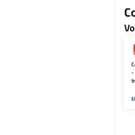
Co
Vo
C
-
t
S