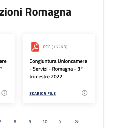
uzioni Romagna
PDF
(162KB)
ere
Congiuntura Unioncamere
4°
- Servizi - Romagna - 3°
trimestre 2022
SCARICA FILE
7
8
9
10