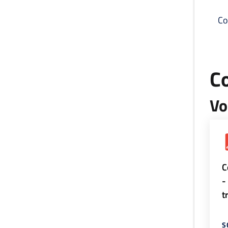
Co
C
Vo
C
-
t
S