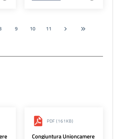
8
9
10
11
PDF
(161KB)
ere
Congiuntura Unioncamere