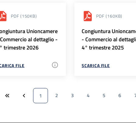
PDF
(150KB)
PDF
(160KB)
ongiuntura Unioncamere
Congiuntura Unioncam
 Commercio al dettaglio -
- Commercio al dettagl
° trimestre 2026
4° trimestre 2025
CARICA FILE
SCARICA FILE
2
3
4
5
6
1