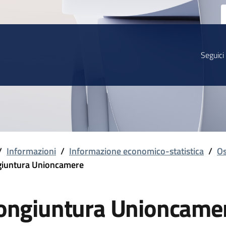
Seguici
/
Informazioni
/
Informazione economico-statistica
/
Os
iuntura Unioncamere
ongiuntura Unioncame