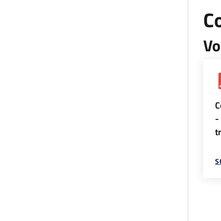
Co
Vo
C
-
t
S