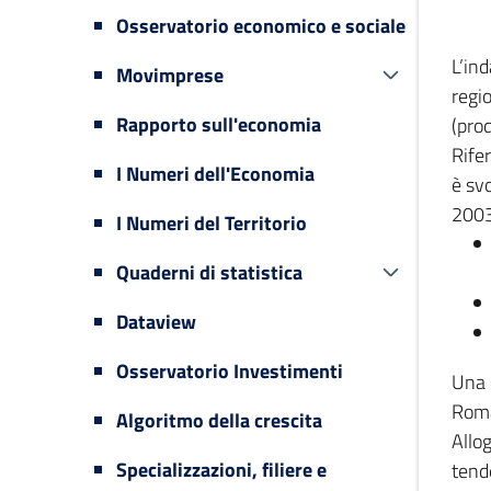
Osservatorio economico e sociale
L’in
Movimprese
regi
Rapporto sull'economia
(prod
Rifer
I Numeri dell'Economia
è svo
2003
I Numeri del Territorio
Quaderni di statistica
Dataview
Osservatorio Investimenti
Una 
Romag
Algoritmo della crescita
Allog
Specializzazioni, filiere e
tende