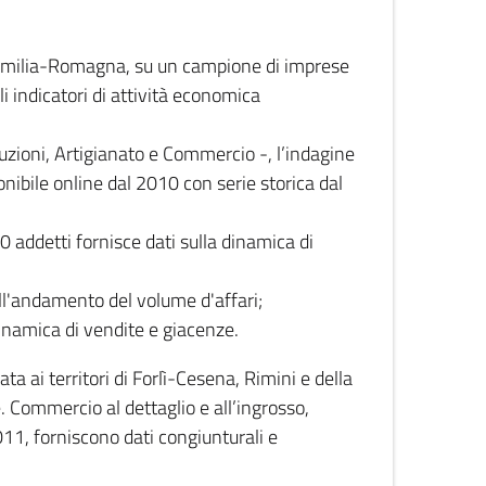
 Emilia-Romagna, su un campione di imprese
i indicatori di attività economica
truzioni, Artigianato e Commercio -, l’indagine
onibile online dal 2010 con serie storica dal
0 addetti fornisce dati sulla dinamica di
ull'andamento del volume d'affari;
inamica di vendite e giacenze.
 ai territori di Forlì-Cesena, Rimini e della
e. Commercio al dettaglio e all’ingrosso,
2011, forniscono dati congiunturali e