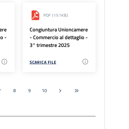
PDF
(151KB)
ere
Congiuntura Unioncamere
io -
- Commercio al dettaglio -
3° trimestre 2025
SCARICA FILE
7
8
9
10