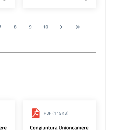
7
8
9
10
PDF
(119KB)
ere
Congiuntura Unioncamere