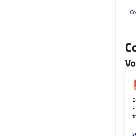
Co
C
Vo
C
-
t
S