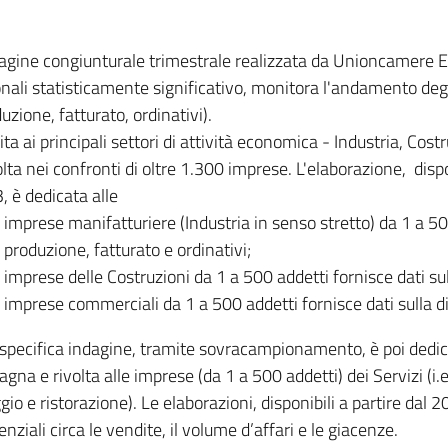
dagine congiunturale trimestrale realizzata da Unioncamere
onali statisticamente significativo, monitora l'andamento degl
uzione, fatturato, ordinativi).
ita ai principali settori di attività economica - Industria, Cos
lta nei confronti di oltre 1.300 imprese. L'elaborazione, disp
, è dedicata alle
imprese manifatturiere (Industria in senso stretto) da 1 a 50
produzione, fatturato e ordinativi;
imprese delle Costruzioni da 1 a 500 addetti fornisce dati s
imprese commerciali da 1 a 500 addetti fornisce dati sulla d
specifica indagine, tramite sovracampionamento, è poi dedicata
na e rivolta alle imprese (da 1 a 500 addetti) dei Servizi (i.
gio e ristorazione). Le elaborazioni, disponibili a partire dal 
nziali circa le vendite, il volume d’affari e le giacenze.