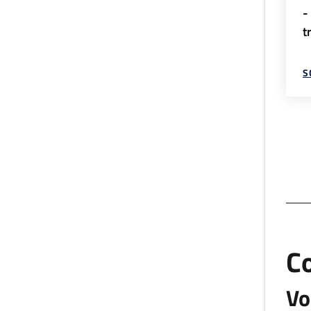
-
t
S
C
Vo