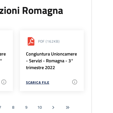
uzioni Romagna
PDF
(162KB)
ere
Congiuntura Unioncamere
4°
- Servizi - Romagna - 3°
trimestre 2022
SCARICA FILE
7
8
9
10