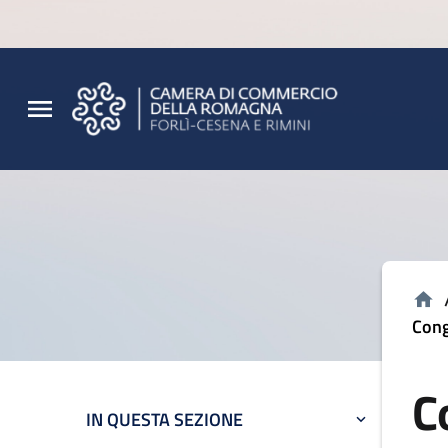
Vai al contenuto principale
Vai al footer
Cong
C
IN QUESTA SEZIONE