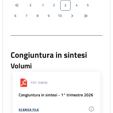
1
2
4
5
3
6
7
8
9
10
Congiuntura in sintesi
Volumi
PDF
(98KB)
Congiuntura in sintesi - 1° trimestre 2026
SCARICA FILE