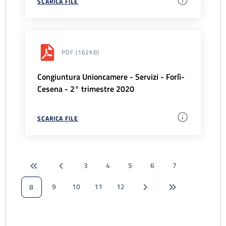
SCARICA FILE
PDF
(162KB)
Congiuntura Unioncamere - Servizi - Forlì-
Cesena - 2° trimestre 2020
SCARICA FILE
3
4
5
6
7
9
10
11
12
8