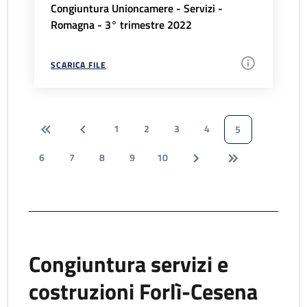
Congiuntura Unioncamere - Servizi -
Romagna - 3° trimestre 2022
SCARICA FILE
1
2
3
4
5
6
7
8
9
10
Congiuntura servizi e
costruzioni Forlì-Cesena