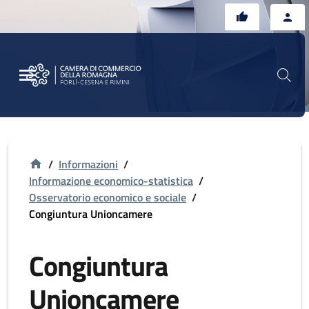
Vai al contenuto principale
Vai al footer
/
Informazioni
/
Informazione economico-statistica
/
Osservatorio economico e sociale
/
Congiuntura Unioncamere
Congiuntura
Unioncamere