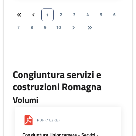
2
3
4
5
6
1
7
8
9
10
Congiuntura servizi e
costruzioni Romagna
Volumi
PDF
(162KB)
Congiuntura Unioncamere - Servizi -