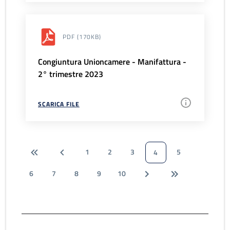
PDF
(170KB)
Congiuntura Unioncamere - Manifattura -
2° trimestre 2023
SCARICA FILE
1
2
3
5
4
6
7
8
9
10