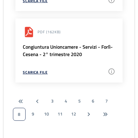
SCARICA FILE
PDF
(162KB)
Congiuntura Unioncamere - Servizi - Forlì-
Cesena - 2° trimestre 2020
SCARICA FILE
3
4
5
6
7
9
10
11
12
8