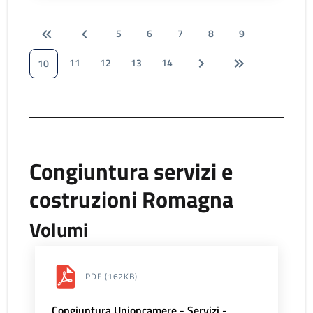
5
6
7
8
9
11
12
13
14
10
Congiuntura servizi e
costruzioni Romagna
Volumi
PDF
(162KB)
Congiuntura Unioncamere - Servizi -