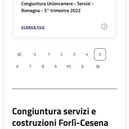
Congiuntura Unioncamere - Servizi -
Romagna - 3° trimestre 2022
SCARICA FILE
1
2
3
4
5
6
7
8
9
10
Congiuntura servizi e
costruzioni Forlì-Cesena