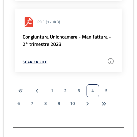
PDF
(170KB)
Congiuntura Unioncamere - Manifattura -
2° trimestre 2023
SCARICA FILE
1
2
3
5
4
6
7
8
9
10