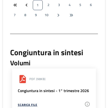
2
3
4
5
6
1
7
8
9
10
Congiuntura in sintesi
Volumi
PDF
(98KB)
Congiuntura in sintesi - 1° trimestre 2026
SCARICA FILE