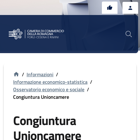
Vai al contenuto principale
Vai al footer
/
Informazioni
/
Informazione economico-statistica
/
Osservatorio economico e sociale
/
Congiuntura Unioncamere
Congiuntura
Unioncamere