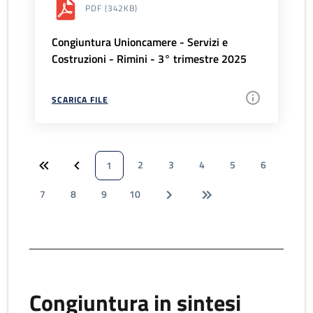
PDF
(342KB)
Congiuntura Unioncamere - Servizi e
Costruzioni - Rimini - 3° trimestre 2025
SCARICA FILE
2
3
4
5
6
1
7
8
9
10
Congiuntura in sintesi