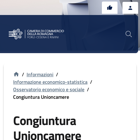
Vai al contenuto principale
Vai al footer
/
Informazioni
/
Informazione economico-statistica
/
Osservatorio economico e sociale
/
Congiuntura Unioncamere
Congiuntura
Unioncamere