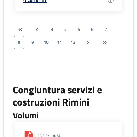
SCARICA FILE
3
4
5
6
7
9
10
11
12
8
Congiuntura servizi e
costruzioni Rimini
Volumi
PDF
(329KB)