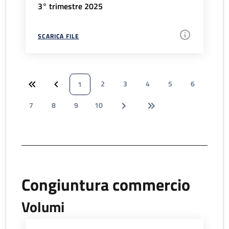
3° trimestre 2025
SCARICA FILE
2
3
4
5
6
1
7
8
9
10
Congiuntura commercio
Volumi