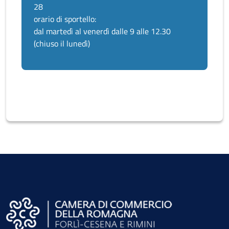
28
orario di sportello:
dal martedì al venerdì dalle 9 alle 12.30
(chiuso il lunedì)