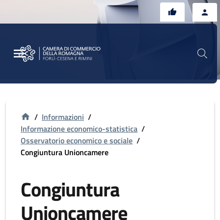
Vai al contenuto principale
Vai al footer
/
Informazioni
/
Informazione economico-statistica
/
Osservatorio economico e sociale
/
Congiuntura Unioncamere
Congiuntura
Unioncamere