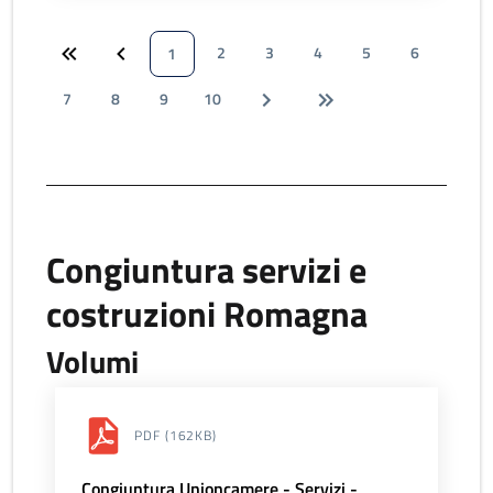
2
3
4
5
6
1
7
8
9
10
Congiuntura servizi e
costruzioni Romagna
Volumi
PDF
(162KB)
Congiuntura Unioncamere - Servizi -