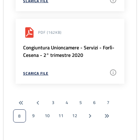
SCARICA FILE
PDF
(162KB)
Congiuntura Unioncamere - Servizi - Forlì-
Cesena - 2° trimestre 2020
SCARICA FILE
3
4
5
6
7
9
10
11
12
8