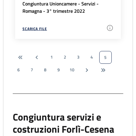
Congiuntura Unioncamere - Servizi -
Romagna - 3° trimestre 2022
SCARICA FILE
1
2
3
4
5
6
7
8
9
10
Congiuntura servizi e
costruzioni Forlì-Cesena