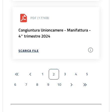
PDF
(177KB)
Congiuntura Unioncamere - Manifattura -
4° trimestre 2024
SCARICA FILE
1
3
4
5
2
6
7
8
9
10