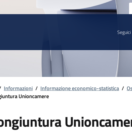
Seguici
/
Informazioni
/
Informazione economico-statistica
/
Os
iuntura Unioncamere
ongiuntura Unioncame