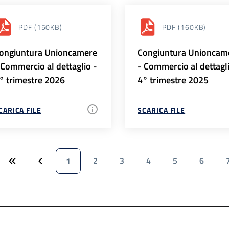
PDF
(150KB)
PDF
(160KB)
ongiuntura Unioncamere
Congiuntura Unioncam
 Commercio al dettaglio -
- Commercio al dettagl
° trimestre 2026
4° trimestre 2025
CARICA FILE
SCARICA FILE
2
3
4
5
6
1