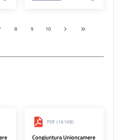
7
8
9
10
PDF
(161KB)
ere
Congiuntura Unioncamere