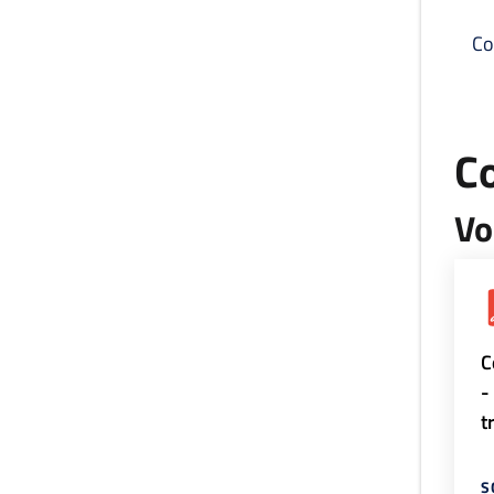
Co
C
Vo
C
-
t
S