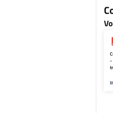
Co
Vo
C
-
t
S