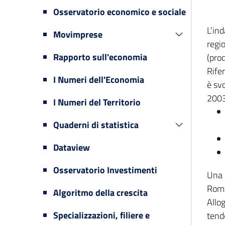
Osservatorio economico e sociale
L’in
Movimprese
regi
Rapporto sull'economia
(prod
Rifer
I Numeri dell'Economia
è svo
2003
I Numeri del Territorio
Quaderni di statistica
Dataview
Osservatorio Investimenti
Una 
Romag
Algoritmo della crescita
Allog
Specializzazioni, filiere e
tende