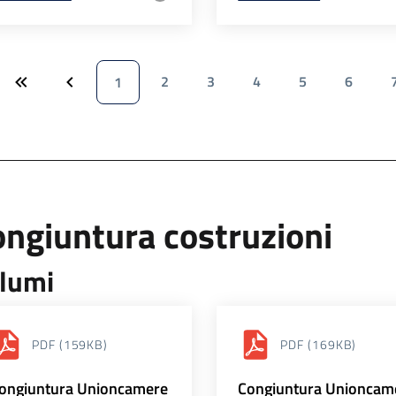
2
3
4
5
6
1
ngiuntura costruzioni
lumi
PDF
(159KB)
PDF
(169KB)
ongiuntura Unioncamere
Congiuntura Unioncam