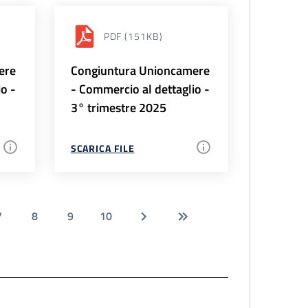
PDF
(151KB)
ere
Congiuntura Unioncamere
io -
- Commercio al dettaglio -
3° trimestre 2025
SCARICA FILE
7
8
9
10