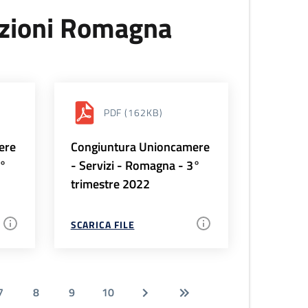
uzioni Romagna
PDF
(162KB)
ere
Congiuntura Unioncamere
4°
- Servizi - Romagna - 3°
trimestre 2022
SCARICA FILE
7
8
9
10