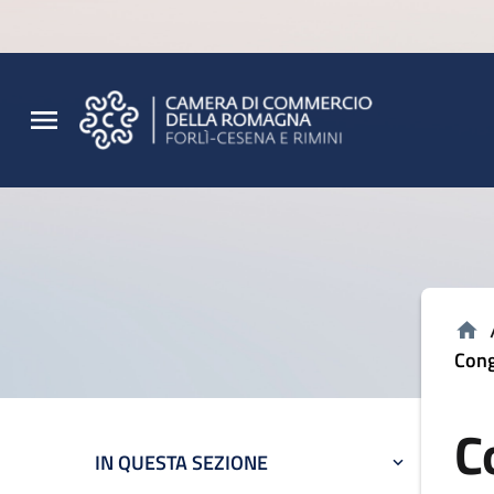
Vai al contenuto principale
Vai al footer
Cong
C
IN QUESTA SEZIONE