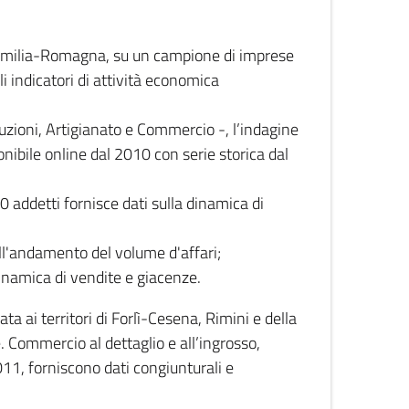
 Emilia-Romagna, su un campione di imprese
i indicatori di attività economica
truzioni, Artigianato e Commercio -, l’indagine
onibile online dal 2010 con serie storica dal
0 addetti fornisce dati sulla dinamica di
ull'andamento del volume d'affari;
inamica di vendite e giacenze.
 ai territori di Forlì-Cesena, Rimini e della
e. Commercio al dettaglio e all’ingrosso,
2011, forniscono dati congiunturali e