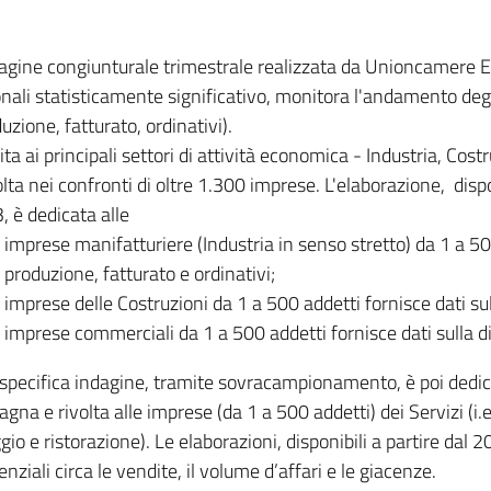
dagine congiunturale trimestrale realizzata da Unioncamere
onali statisticamente significativo, monitora l'andamento degl
uzione, fatturato, ordinativi).
ita ai principali settori di attività economica - Industria, Cos
lta nei confronti di oltre 1.300 imprese. L'elaborazione, disp
, è dedicata alle
imprese manifatturiere (Industria in senso stretto) da 1 a 50
produzione, fatturato e ordinativi;
imprese delle Costruzioni da 1 a 500 addetti fornisce dati s
imprese commerciali da 1 a 500 addetti fornisce dati sulla d
specifica indagine, tramite sovracampionamento, è poi dedicata
na e rivolta alle imprese (da 1 a 500 addetti) dei Servizi (i.
gio e ristorazione). Le elaborazioni, disponibili a partire dal 
nziali circa le vendite, il volume d’affari e le giacenze.