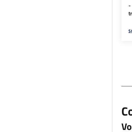
-
t
S
C
Vo