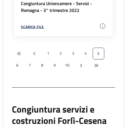
Congiuntura Unioncamere - Servizi -
Romagna - 3° trimestre 2022
SCARICA FILE
1
2
3
4
5
6
7
8
9
10
Congiuntura servizi e
costruzioni Forlì-Cesena