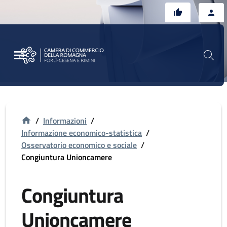
Vai al contenuto principale
Vai al footer
/
Informazioni
/
Informazione economico-statistica
/
Osservatorio economico e sociale
/
Congiuntura Unioncamere
Congiuntura
Unioncamere