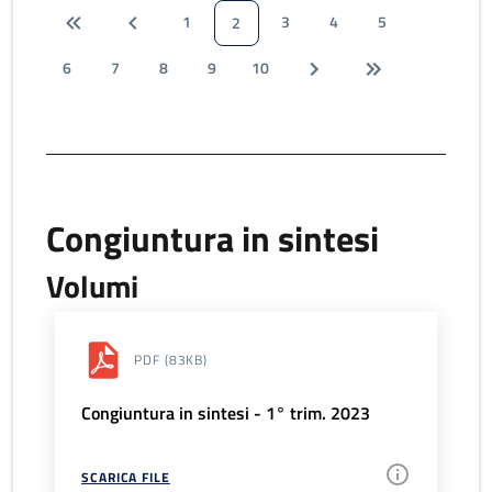
1
3
4
5
2
6
7
8
9
10
Congiuntura in sintesi
Volumi
PDF
(83KB)
Congiuntura in sintesi - 1° trim. 2023
SCARICA FILE