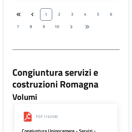
2
3
4
5
6
1
7
8
9
10
Congiuntura servizi e
costruzioni Romagna
Volumi
PDF
(162KB)
Congiuntura Unioncamere - Servizi -