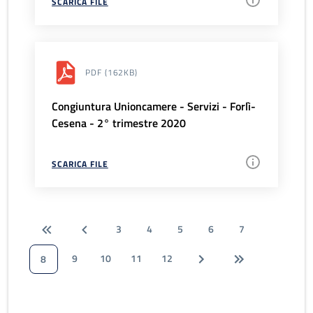
SCARICA FILE
PDF
(162KB)
Congiuntura Unioncamere - Servizi - Forlì-
Cesena - 2° trimestre 2020
SCARICA FILE
3
4
5
6
7
9
10
11
12
8