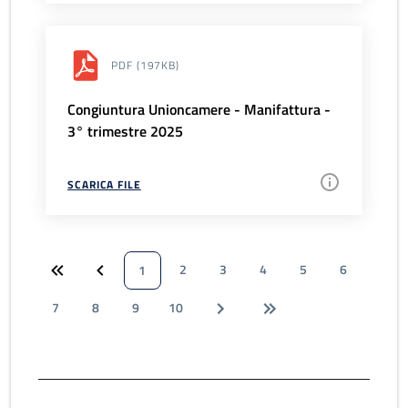
PDF
(197KB)
Congiuntura Unioncamere - Manifattura -
3° trimestre 2025
SCARICA FILE
2
3
4
5
6
1
7
8
9
10