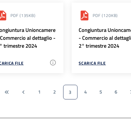
PDF
(135KB)
PDF
(120KB)
ongiuntura Unioncamere
Congiuntura Unioncam
 Commercio al dettaglio -
- Commercio al dettagl
° trimestre 2024
2° trimestre 2024
CARICA FILE
SCARICA FILE
1
2
4
5
6
3