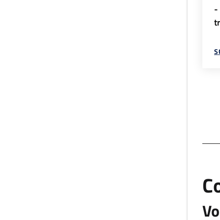
-
t
S
C
Vo