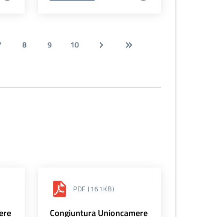
7
8
9
10
PDF
(161KB)
ere
Congiuntura Unioncamere