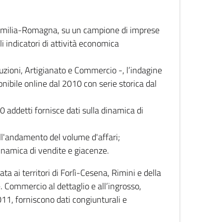
 Emilia-Romagna, su un campione di imprese
i indicatori di attività economica
truzioni, Artigianato e Commercio -, l’indagine
onibile online dal 2010 con serie storica dal
0 addetti fornisce dati sulla dinamica di
ull'andamento del volume d'affari;
inamica di vendite e giacenze.
 ai territori di Forlì-Cesena, Rimini e della
e. Commercio al dettaglio e all’ingrosso,
2011, forniscono dati congiunturali e