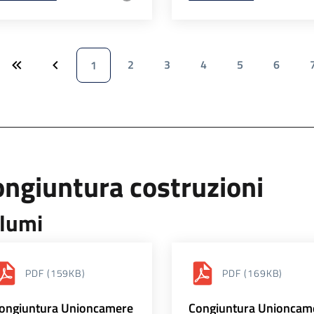
2
3
4
5
6
1
ngiuntura costruzioni
lumi
PDF
(159KB)
PDF
(169KB)
ongiuntura Unioncamere
Congiuntura Unioncam