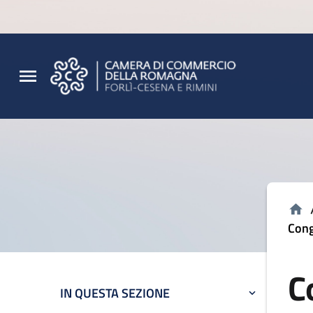
Vai al contenuto principale
Vai al footer
Cong
C
IN QUESTA SEZIONE