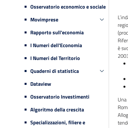
Osservatorio economico e sociale
L’in
Movimprese
regi
Rapporto sull'economia
(prod
Rifer
I Numeri dell'Economia
è svo
2003
I Numeri del Territorio
Quaderni di statistica
Dataview
Osservatorio Investimenti
Una 
Romag
Algoritmo della crescita
Allog
Specializzazioni, filiere e
tende