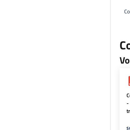
Co
C
Vo
C
-
t
S