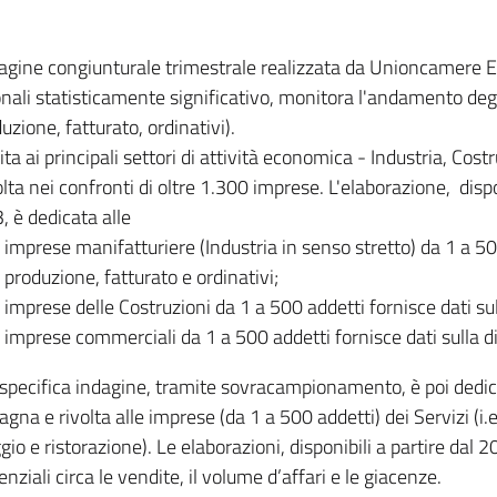
dagine congiunturale trimestrale realizzata da Unioncamere
onali statisticamente significativo, monitora l'andamento degl
uzione, fatturato, ordinativi).
ita ai principali settori di attività economica - Industria, Cos
lta nei confronti di oltre 1.300 imprese. L'elaborazione, disp
, è dedicata alle
imprese manifatturiere (Industria in senso stretto) da 1 a 50
produzione, fatturato e ordinativi;
imprese delle Costruzioni da 1 a 500 addetti fornisce dati s
imprese commerciali da 1 a 500 addetti fornisce dati sulla d
specifica indagine, tramite sovracampionamento, è poi dedicata
na e rivolta alle imprese (da 1 a 500 addetti) dei Servizi (i.
gio e ristorazione). Le elaborazioni, disponibili a partire dal 
nziali circa le vendite, il volume d’affari e le giacenze.