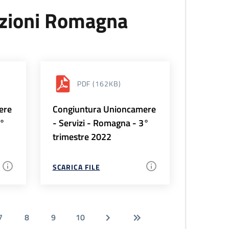
uzioni Romagna
PDF
(162KB)
ere
Congiuntura Unioncamere
4°
- Servizi - Romagna - 3°
trimestre 2022
SCARICA FILE
7
8
9
10