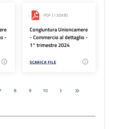
PDF
(130KB)
ere
Congiuntura Unioncamere
io -
- Commercio al dettaglio -
1° trimestre 2024
SCARICA FILE
7
8
9
10