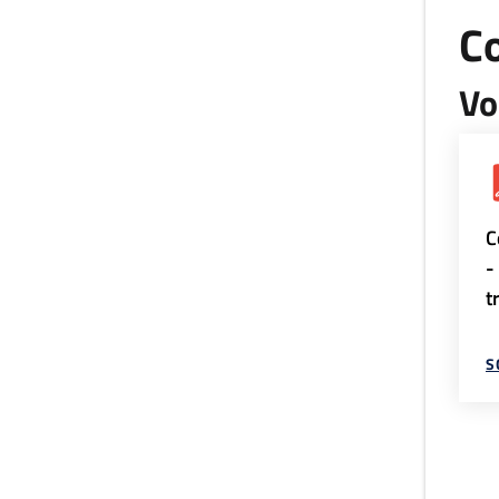
Co
Vo
C
-
t
S