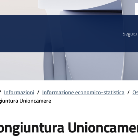
Seguici
/
Informazioni
/
Informazione economico-statistica
/
Os
iuntura Unioncamere
ongiuntura Unioncame