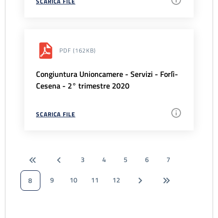
SCARICA FILE
PDF
(162KB)
Congiuntura Unioncamere - Servizi - Forlì-
Cesena - 2° trimestre 2020
SCARICA FILE
3
4
5
6
7
9
10
11
12
8