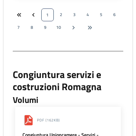
2
3
4
5
6
1
7
8
9
10
Congiuntura servizi e
costruzioni Romagna
Volumi
PDF
(162KB)
Congiuntura Unioncamere - Servizi -