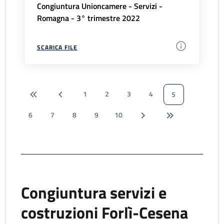
Congiuntura Unioncamere - Servizi -
Romagna - 3° trimestre 2022
SCARICA FILE
1
2
3
4
5
6
7
8
9
10
Congiuntura servizi e
costruzioni Forlì-Cesena