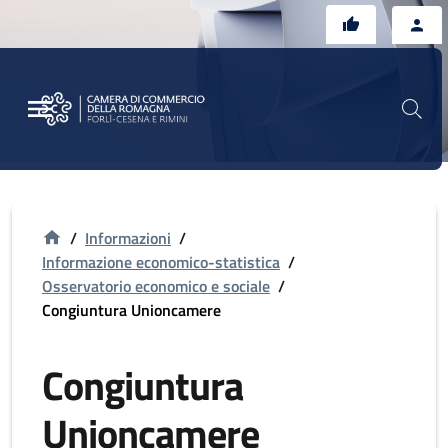
Vai al contenuto principale
Vai al footer
/
Informazioni
/
Informazione economico-statistica
/
Osservatorio economico e sociale
/
Congiuntura Unioncamere
Congiuntura
Unioncamere