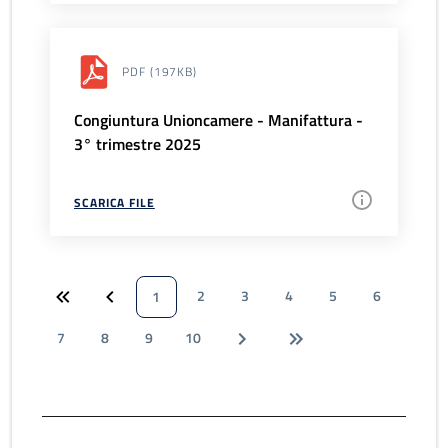
PDF
(197KB)
Congiuntura Unioncamere - Manifattura -
3° trimestre 2025
SCARICA FILE
2
3
4
5
6
1
7
8
9
10