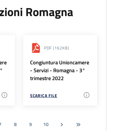
uzioni Romagna
PDF
(162KB)
ere
Congiuntura Unioncamere
4°
- Servizi - Romagna - 3°
trimestre 2022
SCARICA FILE
7
8
9
10