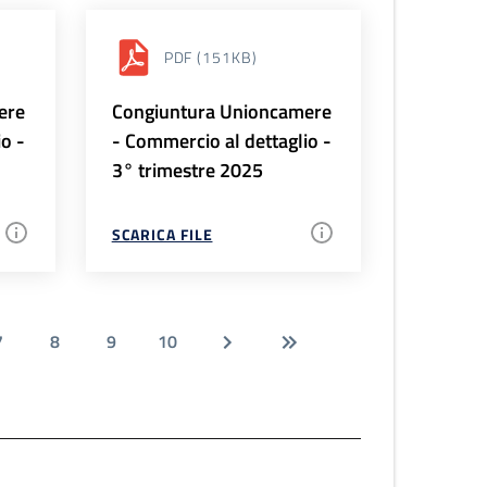
PDF
(151KB)
ere
Congiuntura Unioncamere
io -
- Commercio al dettaglio -
3° trimestre 2025
SCARICA FILE
7
8
9
10