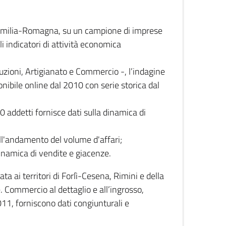
 Emilia-Romagna, su un campione di imprese
i indicatori di attività economica
truzioni, Artigianato e Commercio -, l’indagine
onibile online dal 2010 con serie storica dal
0 addetti fornisce dati sulla dinamica di
ull'andamento del volume d'affari;
inamica di vendite e giacenze.
 ai territori di Forlì-Cesena, Rimini e della
e. Commercio al dettaglio e all’ingrosso,
2011, forniscono dati congiunturali e