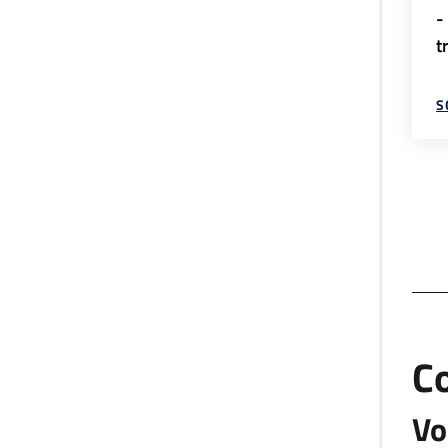
-
t
S
C
Vo