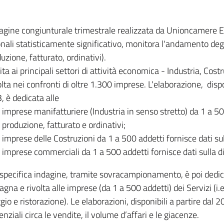
dagine congiunturale trimestrale realizzata da Unioncamere
onali statisticamente significativo, monitora l'andamento degl
uzione, fatturato, ordinativi).
ita ai principali settori di attività economica - Industria, Cos
lta nei confronti di oltre 1.300 imprese. L'elaborazione, disp
, è dedicata alle
imprese manifatturiere (Industria in senso stretto) da 1 a 50
produzione, fatturato e ordinativi;
imprese delle Costruzioni da 1 a 500 addetti fornisce dati s
imprese commerciali da 1 a 500 addetti fornisce dati sulla d
specifica indagine, tramite sovracampionamento, è poi dedicata
na e rivolta alle imprese (da 1 a 500 addetti) dei Servizi (i.
gio e ristorazione). Le elaborazioni, disponibili a partire dal 
nziali circa le vendite, il volume d’affari e le giacenze.