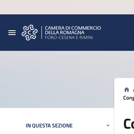
Vai al contenuto principale
Vai al footer
Cong
C
IN QUESTA SEZIONE