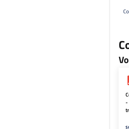
Co
C
Vo
C
-
t
S