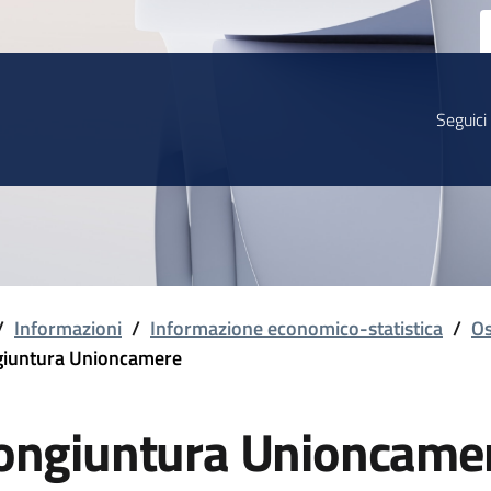
Seguici
/
Informazioni
/
Informazione economico-statistica
/
Os
iuntura Unioncamere
ongiuntura Unioncame