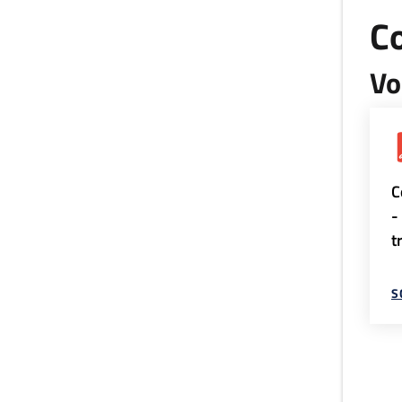
Co
Vo
C
-
t
S