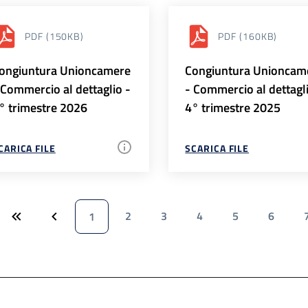
PDF
(150KB)
PDF
(160KB)
ongiuntura Unioncamere
Congiuntura Unioncam
 Commercio al dettaglio -
- Commercio al dettagl
° trimestre 2026
4° trimestre 2025
CARICA FILE
SCARICA FILE
2
3
4
5
6
1