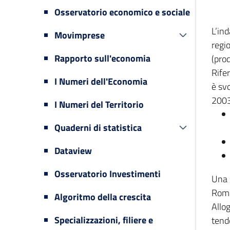
Osservatorio economico e sociale
L’in
Movimprese
regi
Rapporto sull'economia
(prod
Rifer
I Numeri dell'Economia
è svo
2003
I Numeri del Territorio
Quaderni di statistica
Dataview
Osservatorio Investimenti
Una 
Romag
Algoritmo della crescita
Allog
Specializzazioni, filiere e
tende