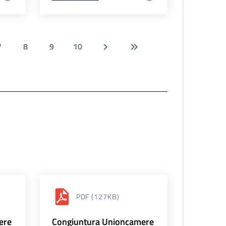
7
8
9
10
PDF
(127KB)
ere
Congiuntura Unioncamere