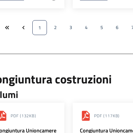
2
3
4
5
6
1
ngiuntura costruzioni
lumi
PDF
(132KB)
PDF
(117KB)
ongiuntura Unioncamere
Congiuntura Unioncam