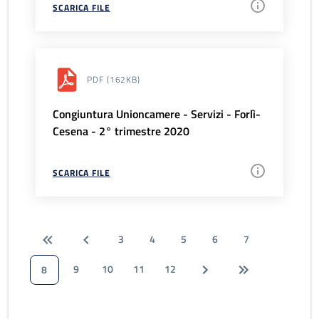
SCARICA FILE
PDF
(162KB)
Congiuntura Unioncamere - Servizi - Forlì-
Cesena - 2° trimestre 2020
SCARICA FILE
3
4
5
6
7
9
10
11
12
8