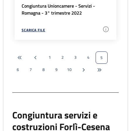
Congiuntura Unioncamere - Servizi -
Romagna - 3° trimestre 2022
SCARICA FILE
1
2
3
4
5
6
7
8
9
10
Congiuntura servizi e
costruzioni Forlì-Cesena