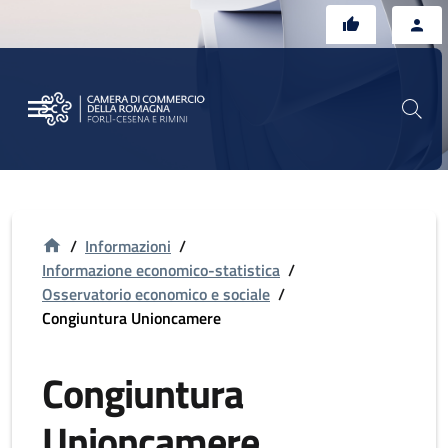
Vai al contenuto principale
Vai al footer
/
Informazioni
/
Informazione economico-statistica
/
Osservatorio economico e sociale
/
Congiuntura Unioncamere
Congiuntura
Unioncamere