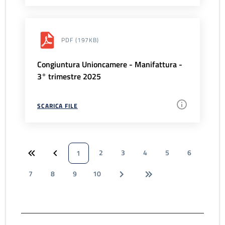
PDF
(197KB)
Congiuntura Unioncamere - Manifattura -
3° trimestre 2025
SCARICA FILE
2
3
4
5
6
1
7
8
9
10