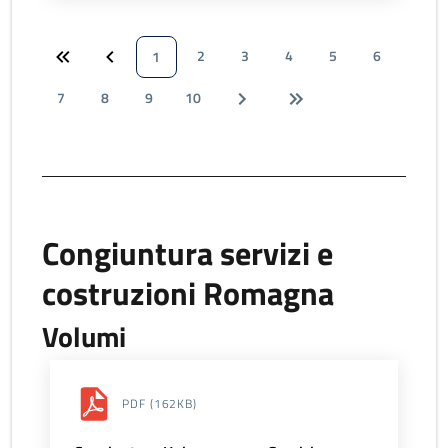
2
3
4
5
6
1
7
8
9
10
Congiuntura servizi e
costruzioni Romagna
Volumi
PDF
(162KB)