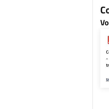
Co
Vo
C
-
t
S