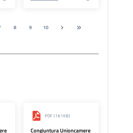
7
8
9
10
PDF
(161KB)
ere
Congiuntura Unioncamere