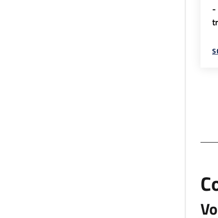
-
t
S
C
Vo