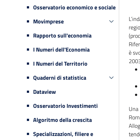
Osservatorio economico e sociale
L’in
Movimprese
regi
Rapporto sull'economia
(prod
Rifer
I Numeri dell'Economia
è svo
2003
I Numeri del Territorio
Quaderni di statistica
Dataview
Osservatorio Investimenti
Una 
Romag
Algoritmo della crescita
Allog
Specializzazioni, filiere e
tende