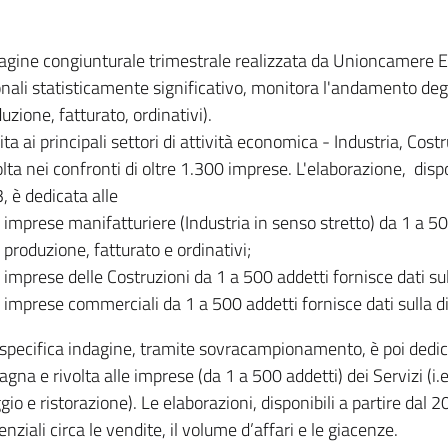
dagine congiunturale trimestrale realizzata da Unioncamere
onali statisticamente significativo, monitora l'andamento degl
uzione, fatturato, ordinativi).
ita ai principali settori di attività economica - Industria, Cos
lta nei confronti di oltre 1.300 imprese. L'elaborazione, disp
, è dedicata alle
imprese manifatturiere (Industria in senso stretto) da 1 a 50
produzione, fatturato e ordinativi;
imprese delle Costruzioni da 1 a 500 addetti fornisce dati s
imprese commerciali da 1 a 500 addetti fornisce dati sulla d
specifica indagine, tramite sovracampionamento, è poi dedicata
na e rivolta alle imprese (da 1 a 500 addetti) dei Servizi (i.
gio e ristorazione). Le elaborazioni, disponibili a partire dal 
nziali circa le vendite, il volume d’affari e le giacenze.