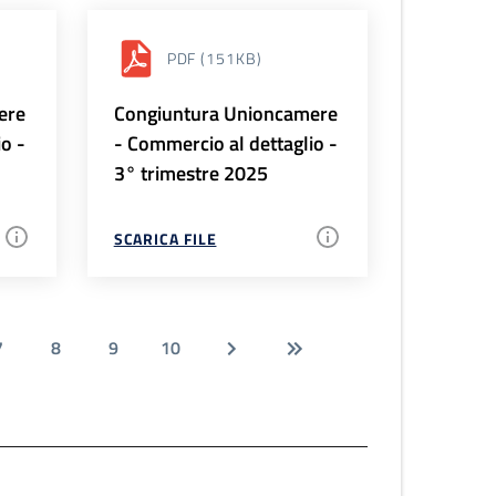
PDF
(151KB)
ere
Congiuntura Unioncamere
io -
- Commercio al dettaglio -
3° trimestre 2025
SCARICA FILE
7
8
9
10