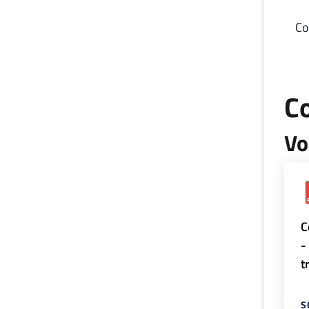
Co
C
Vo
C
-
t
S