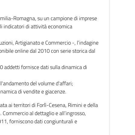
 Emilia-Romagna, su un campione di imprese
i indicatori di attività economica
truzioni, Artigianato e Commercio -, l’indagine
onibile online dal 2010 con serie storica dal
0 addetti fornisce dati sulla dinamica di
ull'andamento del volume d'affari;
inamica di vendite e giacenze.
 ai territori di Forlì-Cesena, Rimini e della
e. Commercio al dettaglio e all’ingrosso,
2011, forniscono dati congiunturali e