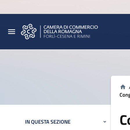
Vai al contenuto principale
Vai al footer
Cong
C
IN QUESTA SEZIONE