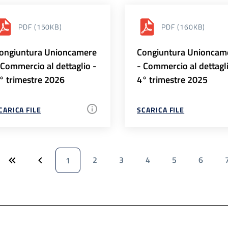
PDF
(150KB)
PDF
(160KB)
ongiuntura Unioncamere
Congiuntura Unioncam
 Commercio al dettaglio -
- Commercio al dettagl
° trimestre 2026
4° trimestre 2025
CARICA FILE
SCARICA FILE
2
3
4
5
6
1