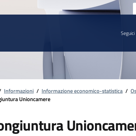
Seguici
/
Informazioni
/
Informazione economico-statistica
/
Os
iuntura Unioncamere
ongiuntura Unioncame