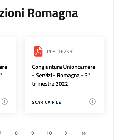
uzioni Romagna
PDF
(162KB)
ere
Congiuntura Unioncamere
4°
- Servizi - Romagna - 3°
trimestre 2022
SCARICA FILE
7
8
9
10