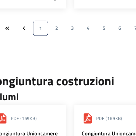
2
3
4
5
6
1
ngiuntura costruzioni
lumi
PDF
(159KB)
PDF
(169KB)
ongiuntura Unioncamere
Congiuntura Unioncam