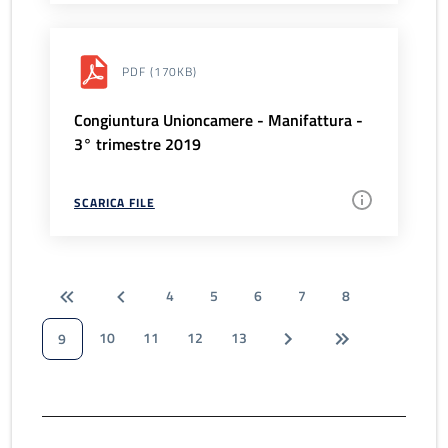
PDF
(170KB)
Congiuntura Unioncamere - Manifattura -
3° trimestre 2019
SCARICA FILE
4
5
6
7
8
10
11
12
13
9