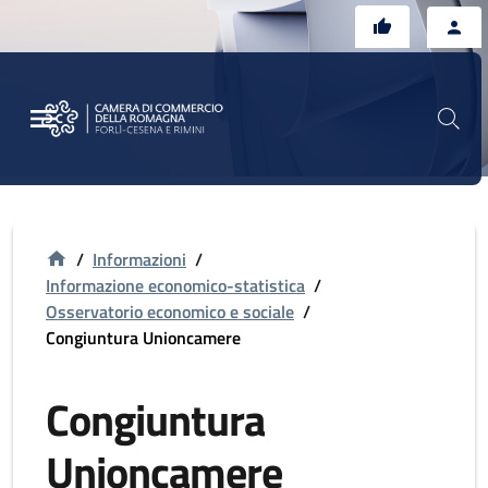
Vai al contenuto principale
Vai al footer
/
Informazioni
/
Informazione economico-statistica
/
Osservatorio economico e sociale
/
Congiuntura Unioncamere
Congiuntura
Unioncamere