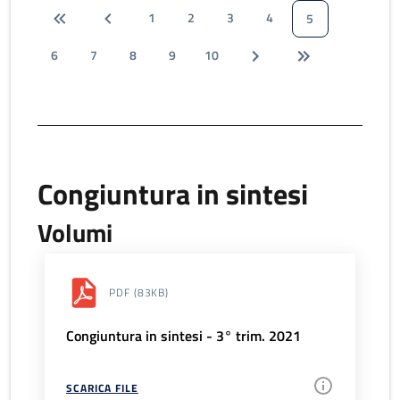
1
2
3
4
5
6
7
8
9
10
Congiuntura in sintesi
Volumi
PDF
(83KB)
Congiuntura in sintesi - 3° trim. 2021
SCARICA FILE