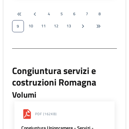
4
5
6
7
8
10
11
12
13
9
Congiuntura servizi e
costruzioni Romagna
Volumi
PDF
(162KB)
Congiuntura Unioncamere - Servizi -