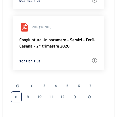
SCARICA FILE
PDF
(162KB)
Congiuntura Unioncamere - Servizi - Forlì-
Cesena - 2° trimestre 2020
SCARICA FILE
3
4
5
6
7
9
10
11
12
8