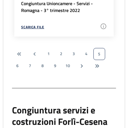
Congiuntura Unioncamere - Servizi -
Romagna - 3° trimestre 2022
SCARICA FILE
1
2
3
4
5
6
7
8
9
10
Congiuntura servizi e
costruzioni Forlì-Cesena