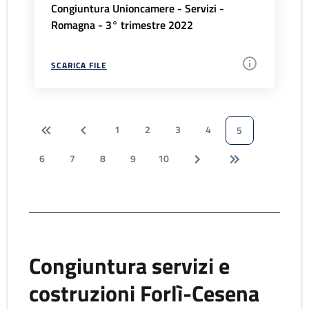
Congiuntura Unioncamere - Servizi -
Romagna - 3° trimestre 2022
SCARICA FILE
1
2
3
4
5
6
7
8
9
10
Congiuntura servizi e
costruzioni Forlì-Cesena