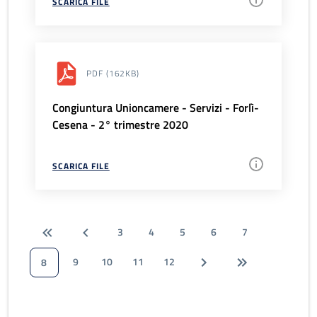
SCARICA FILE
PDF
(162KB)
Congiuntura Unioncamere - Servizi - Forlì-
Cesena - 2° trimestre 2020
SCARICA FILE
3
4
5
6
7
9
10
11
12
8