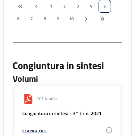
1
2
3
4
5
6
7
8
9
10
Congiuntura in sintesi
Volumi
PDF
(83KB)
Congiuntura in sintesi - 3° trim. 2021
SCARICA FILE