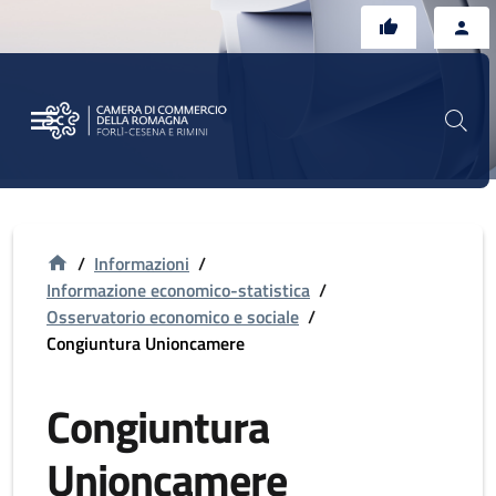
Vai al contenuto principale
Vai al footer
/
Informazioni
/
Informazione economico-statistica
/
Osservatorio economico e sociale
/
Congiuntura Unioncamere
Congiuntura
Unioncamere