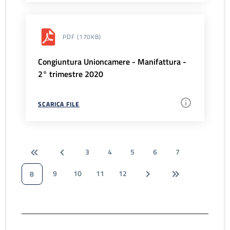
PDF
(170KB)
Congiuntura Unioncamere - Manifattura -
2° trimestre 2020
SCARICA FILE
3
4
5
6
7
9
10
11
12
8