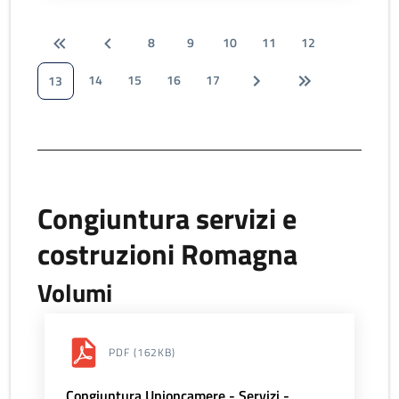
8
9
10
11
12
14
15
16
17
13
Congiuntura servizi e
costruzioni Romagna
Volumi
PDF
(162KB)
Congiuntura Unioncamere - Servizi -