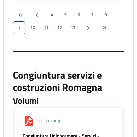
4
5
6
7
8
10
11
12
13
9
Congiuntura servizi e
costruzioni Romagna
Volumi
PDF
(162KB)
Congiuntura Unioncamere - Servizi -