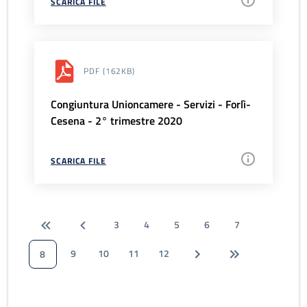
SCARICA FILE
PDF
(162KB)
Congiuntura Unioncamere - Servizi - Forlì-
Cesena - 2° trimestre 2020
SCARICA FILE
3
4
5
6
7
9
10
11
12
8