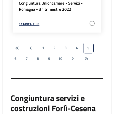
Congiuntura Unioncamere - Servizi -
Romagna - 3° trimestre 2022
SCARICA FILE
1
2
3
4
5
6
7
8
9
10
Congiuntura servizi e
costruzioni Forlì-Cesena