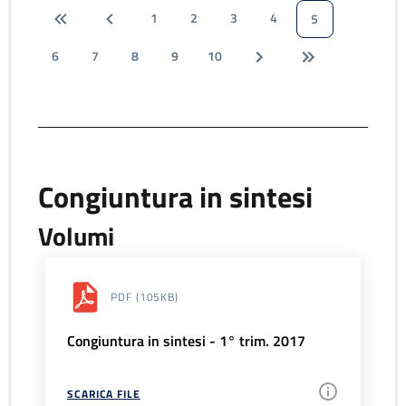
1
2
3
4
5
6
7
8
9
10
Congiuntura in sintesi
Volumi
PDF
(105KB)
Congiuntura in sintesi - 1° trim. 2017
SCARICA FILE