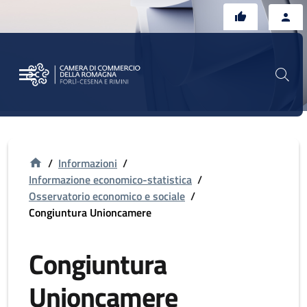
Vai al contenuto principale
Vai al footer
/
Informazioni
/
Informazione economico-statistica
/
Osservatorio economico e sociale
/
Congiuntura Unioncamere
Congiuntura
Unioncamere