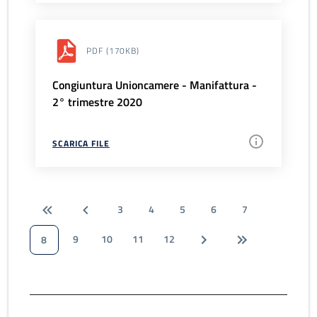
PDF
(170KB)
Congiuntura Unioncamere - Manifattura -
2° trimestre 2020
SCARICA FILE
3
4
5
6
7
9
10
11
12
8