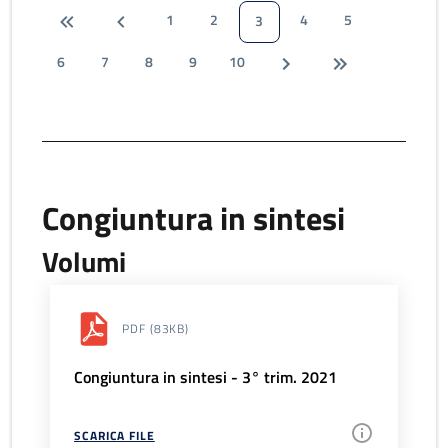
1
2
4
5
3
6
7
8
9
10
Congiuntura in sintesi
Volumi
PDF
(83KB)
Congiuntura in sintesi - 3° trim. 2021
SCARICA FILE