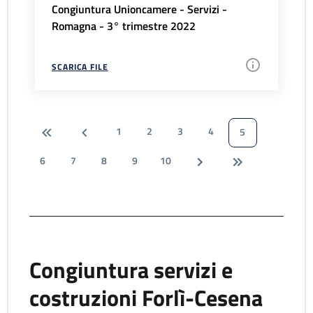
Congiuntura Unioncamere - Servizi -
Romagna - 3° trimestre 2022
SCARICA FILE
1
2
3
4
5
6
7
8
9
10
Congiuntura servizi e
costruzioni Forlì-Cesena