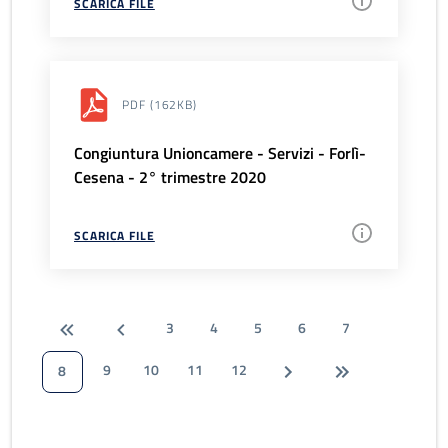
SCARICA FILE
PDF
(162KB)
Congiuntura Unioncamere - Servizi - Forlì-
Cesena - 2° trimestre 2020
SCARICA FILE
3
4
5
6
7
9
10
11
12
8