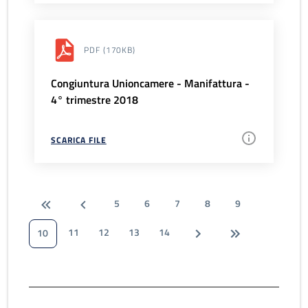
PDF
(170KB)
Congiuntura Unioncamere - Manifattura -
4° trimestre 2018
SCARICA FILE
5
6
7
8
9
11
12
13
14
10