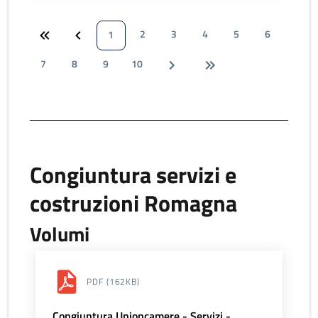
2
3
4
5
6
1
7
8
9
10
Congiuntura servizi e
costruzioni Romagna
Volumi
PDF
(162KB)
Congiuntura Unioncamere - Servizi -