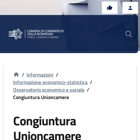
Vai al contenuto principale
Vai al footer
/
Informazioni
/
Informazione economico-statistica
/
Osservatorio economico e sociale
/
Congiuntura Unioncamere
Congiuntura
Unioncamere