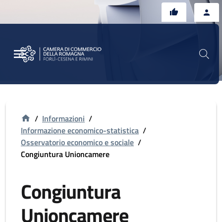
Vai al contenuto principale
Vai al footer
/
Informazioni
/
Informazione economico-statistica
/
Osservatorio economico e sociale
/
Congiuntura Unioncamere
Congiuntura
Unioncamere