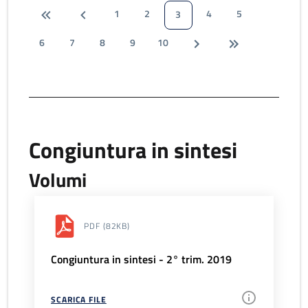
1
2
4
5
3
6
7
8
9
10
Congiuntura in sintesi
Volumi
PDF
(82KB)
Congiuntura in sintesi - 2° trim. 2019
SCARICA FILE