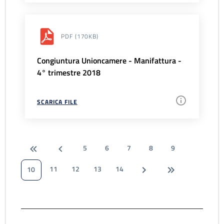
PDF
(170KB)
Congiuntura Unioncamere - Manifattura -
4° trimestre 2018
SCARICA FILE
5
6
7
8
9
11
12
13
14
10