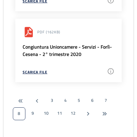
SCARICA FILE
PDF
(162KB)
Congiuntura Unioncamere - Servizi - Forlì-
Cesena - 2° trimestre 2020
SCARICA FILE
3
4
5
6
7
9
10
11
12
8