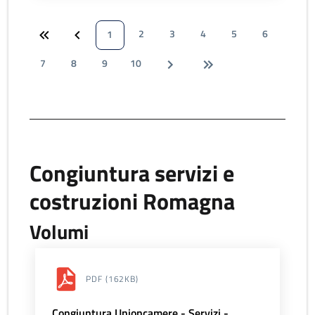
2
3
4
5
6
1
7
8
9
10
Congiuntura servizi e
costruzioni Romagna
Volumi
PDF
(162KB)
Congiuntura Unioncamere - Servizi -