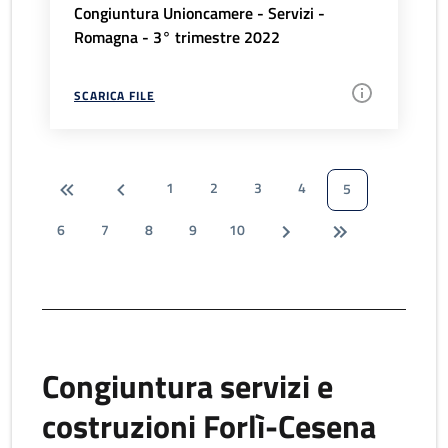
Congiuntura Unioncamere - Servizi -
Romagna - 3° trimestre 2022
SCARICA FILE
1
2
3
4
5
6
7
8
9
10
Congiuntura servizi e
costruzioni Forlì-Cesena