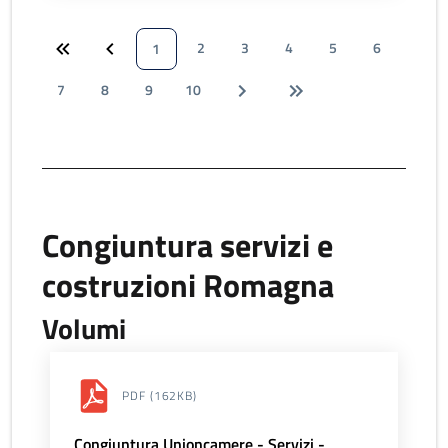
2
3
4
5
6
1
7
8
9
10
Congiuntura servizi e
costruzioni Romagna
Volumi
PDF
(162KB)
Congiuntura Unioncamere - Servizi -