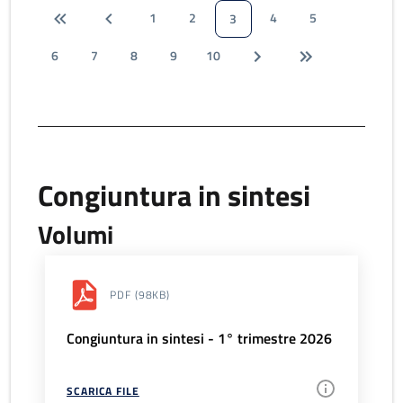
1
2
4
5
3
6
7
8
9
10
Congiuntura in sintesi
Volumi
PDF
(98KB)
Congiuntura in sintesi - 1° trimestre 2026
SCARICA FILE