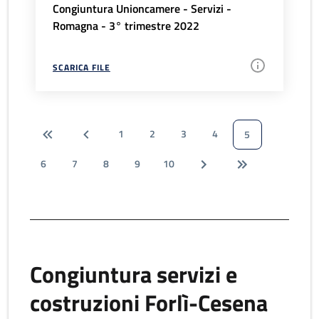
Congiuntura Unioncamere - Servizi -
Romagna - 3° trimestre 2022
SCARICA FILE
1
2
3
4
5
6
7
8
9
10
Congiuntura servizi e
costruzioni Forlì-Cesena