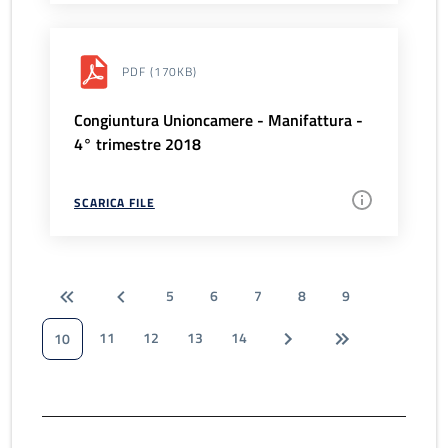
PDF
(170KB)
Congiuntura Unioncamere - Manifattura -
4° trimestre 2018
SCARICA FILE
5
6
7
8
9
11
12
13
14
10