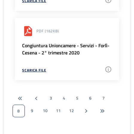
SCARICA FILE
PDF
(162KB)
Congiuntura Unioncamere - Servizi - Forlì-
Cesena - 2° trimestre 2020
SCARICA FILE
3
4
5
6
7
9
10
11
12
8