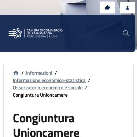
Vai al contenuto principale
Vai al footer
/
Informazioni
/
Informazione economico-statistica
/
Osservatorio economico e sociale
/
Congiuntura Unioncamere
Congiuntura
Unioncamere