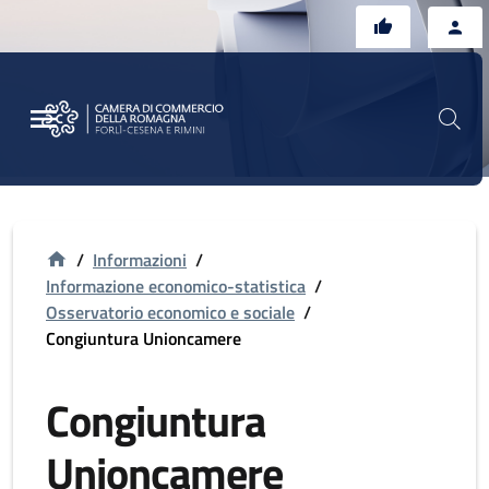
Vai al contenuto principale
Vai al footer
/
Informazioni
/
Informazione economico-statistica
/
Osservatorio economico e sociale
/
Congiuntura Unioncamere
Congiuntura
Unioncamere