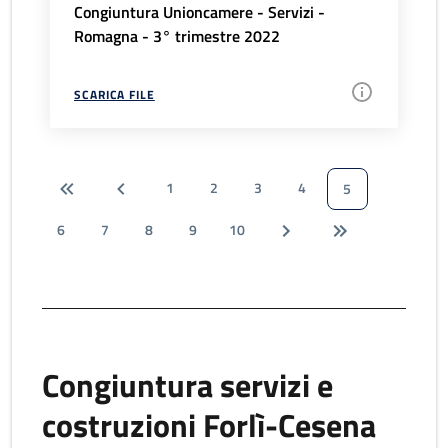
Congiuntura Unioncamere - Servizi -
Romagna - 3° trimestre 2022
SCARICA FILE
1
2
3
4
5
6
7
8
9
10
Congiuntura servizi e
costruzioni Forlì-Cesena