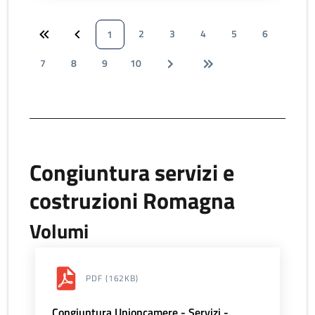
2
3
4
5
6
1
7
8
9
10
Congiuntura servizi e
costruzioni Romagna
Volumi
PDF
(162KB)
Congiuntura Unioncamere - Servizi -