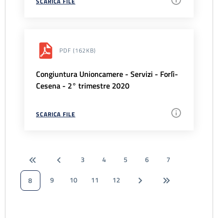
SCARICA FILE
PDF
(162KB)
Congiuntura Unioncamere - Servizi - Forlì-
Cesena - 2° trimestre 2020
SCARICA FILE
3
4
5
6
7
9
10
11
12
8