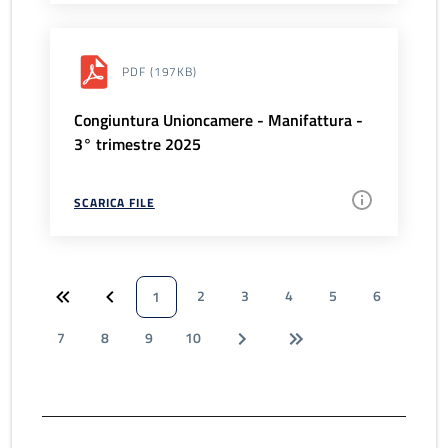
PDF
(197KB)
Congiuntura Unioncamere - Manifattura -
3° trimestre 2025
SCARICA FILE
2
3
4
5
6
1
7
8
9
10