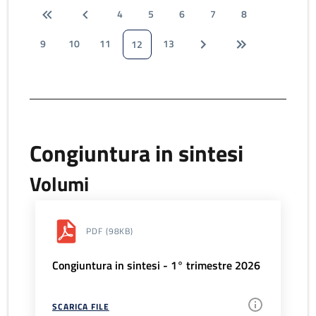
4
5
6
7
8
9
10
11
13
12
Congiuntura in sintesi
Volumi
PDF
(98KB)
Congiuntura in sintesi - 1° trimestre 2026
SCARICA FILE