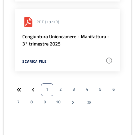
PDF
(197KB)
Congiuntura Unioncamere - Manifattura -
3° trimestre 2025
SCARICA FILE
2
3
4
5
6
1
7
8
9
10