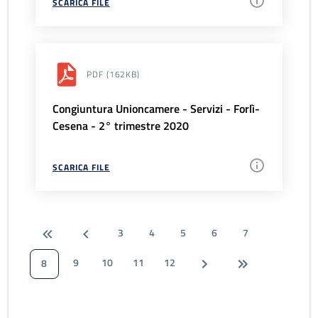
SCARICA FILE
PDF
(162KB)
Congiuntura Unioncamere - Servizi - Forlì-
Cesena - 2° trimestre 2020
SCARICA FILE
3
4
5
6
7
9
10
11
12
8