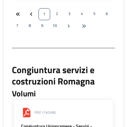
2
3
4
5
6
1
7
8
9
10
Congiuntura servizi e
costruzioni Romagna
Volumi
PDF
(162KB)
Congiuntura Unioncamere - Servizi -