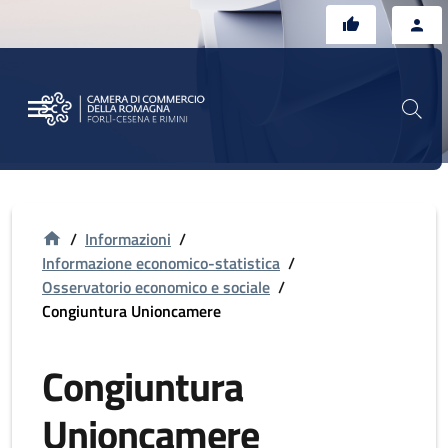
Vai al contenuto principale
Vai al footer
/
Informazioni
/
Informazione economico-statistica
/
Osservatorio economico e sociale
/
Congiuntura Unioncamere
Congiuntura
Unioncamere