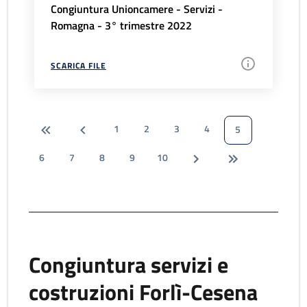
Congiuntura Unioncamere - Servizi -
Romagna - 3° trimestre 2022
SCARICA FILE
1
2
3
4
5
6
7
8
9
10
Congiuntura servizi e
costruzioni Forlì-Cesena