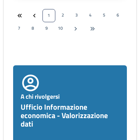
2
3
4
5
6
1
7
8
9
10
A chi rivolgersi
Ufficio Informazione
economica - Valorizzazione
dati