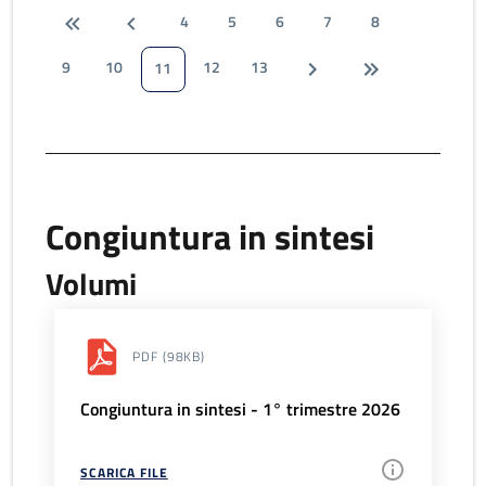
4
5
6
7
8
9
10
12
13
11
Congiuntura in sintesi
Volumi
PDF
(98KB)
Congiuntura in sintesi - 1° trimestre 2026
SCARICA FILE