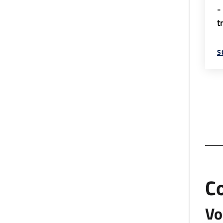
-
t
S
C
Vo