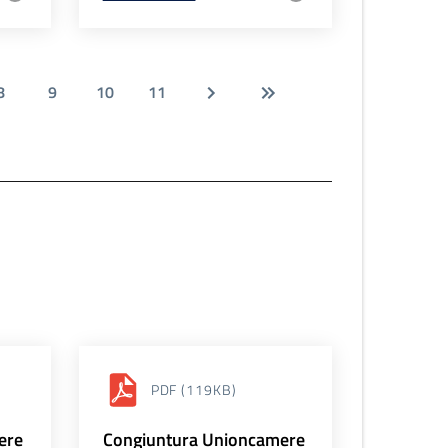
8
9
10
11
PDF
(119KB)
ere
Congiuntura Unioncamere