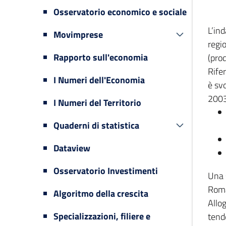
Osservatorio economico e sociale
L’in
Movimprese
regi
Rapporto sull'economia
(prod
Rifer
I Numeri dell'Economia
è svo
2003
I Numeri del Territorio
Quaderni di statistica
Dataview
Osservatorio Investimenti
Una 
Romag
Algoritmo della crescita
Allog
Specializzazioni, filiere e
tende