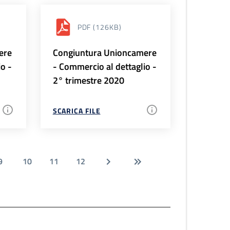
PDF
(126KB)
ere
Congiuntura Unioncamere
io -
- Commercio al dettaglio -
2° trimestre 2020
SCARICA FILE
9
10
11
12