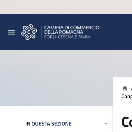
Vai al contenuto principale
Vai al footer
Cong
C
IN QUESTA SEZIONE