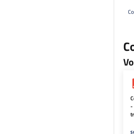
Co
C
Vo
C
-
t
S