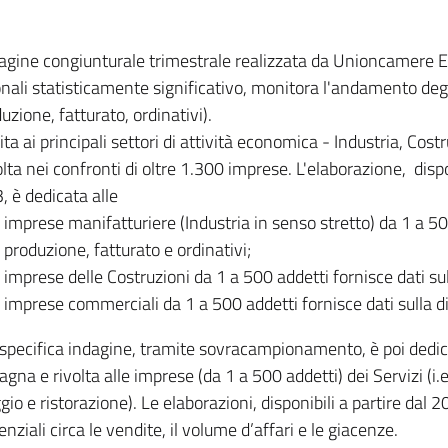
dagine congiunturale trimestrale realizzata da Unioncamere
onali statisticamente significativo, monitora l'andamento degl
uzione, fatturato, ordinativi).
ita ai principali settori di attività economica - Industria, Cos
lta nei confronti di oltre 1.300 imprese. L'elaborazione, disp
, è dedicata alle
imprese manifatturiere (Industria in senso stretto) da 1 a 50
produzione, fatturato e ordinativi;
imprese delle Costruzioni da 1 a 500 addetti fornisce dati s
imprese commerciali da 1 a 500 addetti fornisce dati sulla d
specifica indagine, tramite sovracampionamento, è poi dedicata
na e rivolta alle imprese (da 1 a 500 addetti) dei Servizi (i.
gio e ristorazione). Le elaborazioni, disponibili a partire dal 
nziali circa le vendite, il volume d’affari e le giacenze.