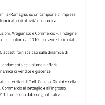
 Emilia-Romagna, su un campione di imprese
i indicatori di attività economica
truzioni, Artigianato e Commercio -, l’indagine
onibile online dal 2010 con serie storica dal
0 addetti fornisce dati sulla dinamica di
ull'andamento del volume d'affari;
inamica di vendite e giacenze.
 ai territori di Forlì-Cesena, Rimini e della
e. Commercio al dettaglio e all’ingrosso,
2011, forniscono dati congiunturali e