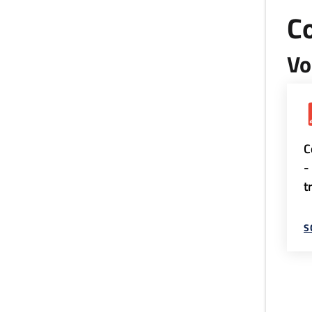
Co
Vo
C
-
t
S