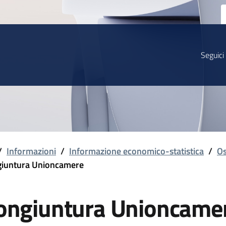
Seguici
/
Informazioni
/
Informazione economico-statistica
/
Os
iuntura Unioncamere
ongiuntura Unioncame