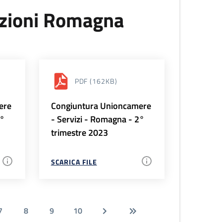
uzioni Romagna
PDF
(162KB)
ere
Congiuntura Unioncamere
3°
- Servizi - Romagna - 2°
trimestre 2023
SCARICA FILE
7
8
9
10