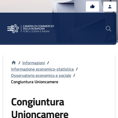
Vai al contenuto principale
Vai al footer
/
Informazioni
/
Informazione economico-statistica
/
Osservatorio economico e sociale
/
Congiuntura Unioncamere
Congiuntura
Unioncamere