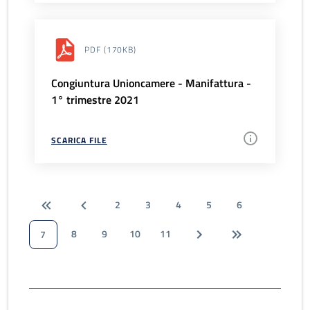
PDF
(170KB)
Congiuntura Unioncamere - Manifattura -
1° trimestre 2021
SCARICA FILE
2
3
4
5
6
8
9
10
11
7