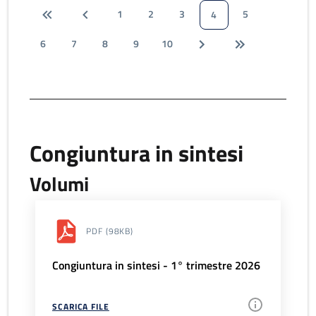
1
2
3
5
4
6
7
8
9
10
Congiuntura in sintesi
Volumi
PDF
(98KB)
Congiuntura in sintesi - 1° trimestre 2026
SCARICA FILE