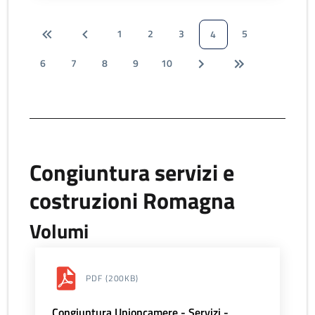
1
2
3
5
4
6
7
8
9
10
Congiuntura servizi e
costruzioni Romagna
Volumi
PDF
(200KB)
Congiuntura Unioncamere - Servizi -