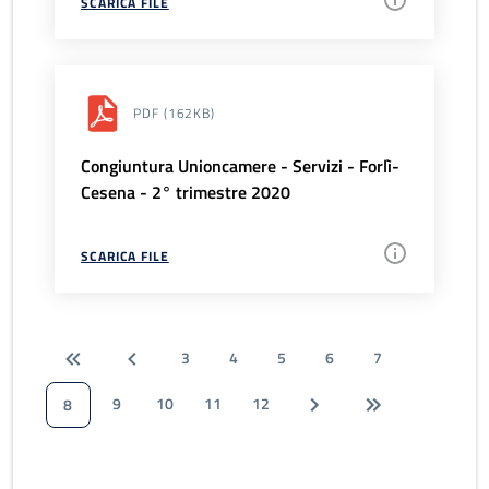
SCARICA FILE
PDF
(162KB)
Congiuntura Unioncamere - Servizi - Forlì-
Cesena - 2° trimestre 2020
SCARICA FILE
3
4
5
6
7
9
10
11
12
8