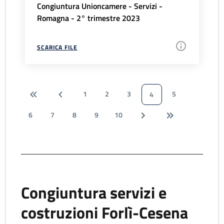
Congiuntura Unioncamere - Servizi -
Romagna - 2° trimestre 2023
SCARICA FILE
1
2
3
5
4
6
7
8
9
10
Congiuntura servizi e
costruzioni Forlì-Cesena