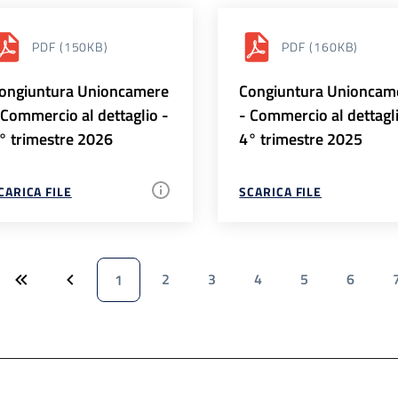
PDF
(150KB)
PDF
(160KB)
ongiuntura Unioncamere
Congiuntura Unioncam
 Commercio al dettaglio -
- Commercio al dettagl
° trimestre 2026
4° trimestre 2025
CARICA FILE
SCARICA FILE
2
3
4
5
6
1