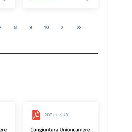
7
8
9
10
PDF
(119KB)
ere
Congiuntura Unioncamere