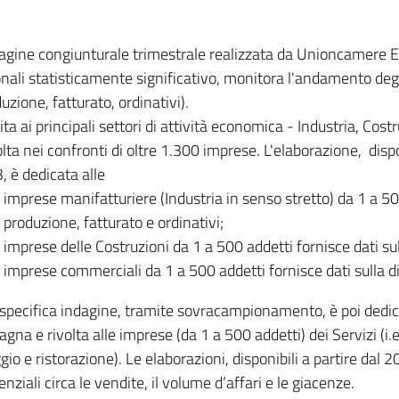
dagine congiunturale trimestrale realizzata da Unioncamere
onali statisticamente significativo, monitora l'andamento degl
uzione, fatturato, ordinativi).
ita ai principali settori di attività economica - Industria, Cos
lta nei confronti di oltre 1.300 imprese. L'elaborazione, disp
, è dedicata alle
imprese manifatturiere (Industria in senso stretto) da 1 a 50
produzione, fatturato e ordinativi;
imprese delle Costruzioni da 1 a 500 addetti fornisce dati s
imprese commerciali da 1 a 500 addetti fornisce dati sulla d
specifica indagine, tramite sovracampionamento, è poi dedicata
na e rivolta alle imprese (da 1 a 500 addetti) dei Servizi (i.
gio e ristorazione). Le elaborazioni, disponibili a partire dal 
nziali circa le vendite, il volume d’affari e le giacenze.