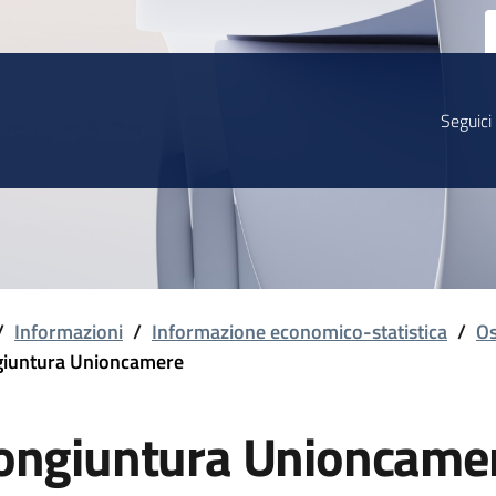
Seguici
/
Informazioni
/
Informazione economico-statistica
/
Os
iuntura Unioncamere
ongiuntura Unioncame