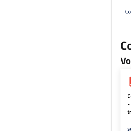
Co
C
Vo
C
-
t
S