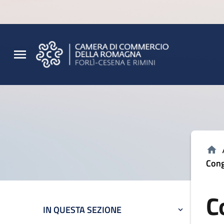
Vai al contenuto principale
Vai al footer
Cong
C
IN QUESTA SEZIONE