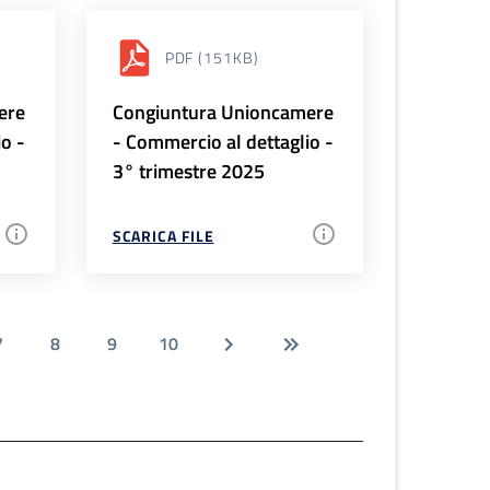
PDF
(151KB)
ere
Congiuntura Unioncamere
io -
- Commercio al dettaglio -
3° trimestre 2025
SCARICA FILE
7
8
9
10