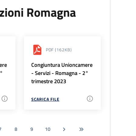
uzioni Romagna
PDF
(162KB)
ere
Congiuntura Unioncamere
3°
- Servizi - Romagna - 2°
trimestre 2023
SCARICA FILE
7
8
9
10