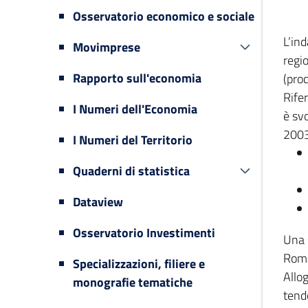
Osservatorio economico e sociale
L’in
Movimprese
regi
Rapporto sull'economia
(prod
Rifer
I Numeri dell'Economia
è svo
2003
I Numeri del Territorio
Quaderni di statistica
Dataview
Osservatorio Investimenti
Una 
Romag
Specializzazioni, filiere e
Allog
monografie tematiche
tende