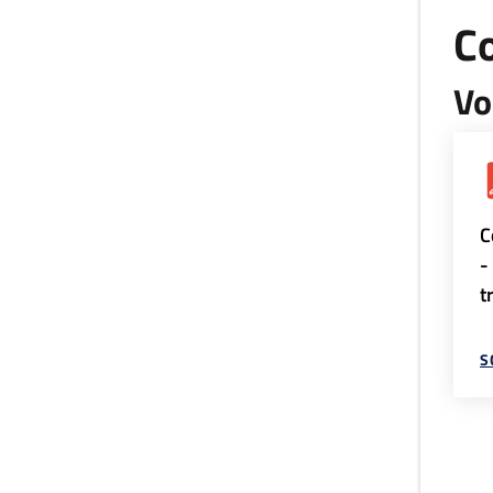
Co
Vo
C
-
t
S