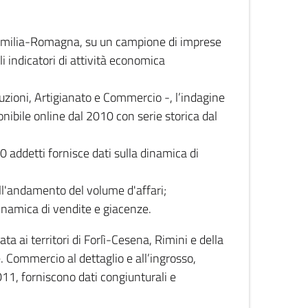
 Emilia-Romagna, su un campione di imprese
i indicatori di attività economica
truzioni, Artigianato e Commercio -, l’indagine
onibile online dal 2010 con serie storica dal
0 addetti fornisce dati sulla dinamica di
ull'andamento del volume d'affari;
inamica di vendite e giacenze.
 ai territori di Forlì-Cesena, Rimini e della
e. Commercio al dettaglio e all’ingrosso,
2011, forniscono dati congiunturali e