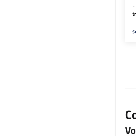
-
t
S
C
Vo