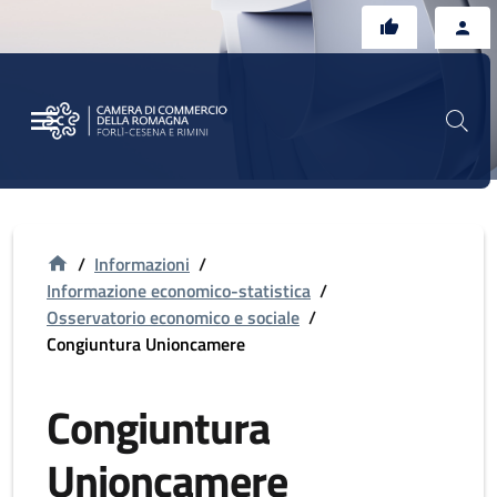
Vai al contenuto principale
Vai al footer
/
Informazioni
/
Informazione economico-statistica
/
Osservatorio economico e sociale
/
Congiuntura Unioncamere
Congiuntura
Unioncamere