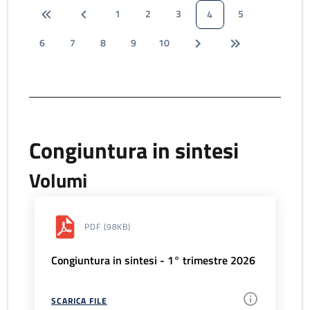
1
2
3
5
4
6
7
8
9
10
Congiuntura in sintesi
Volumi
PDF
(98KB)
Congiuntura in sintesi - 1° trimestre 2026
SCARICA FILE