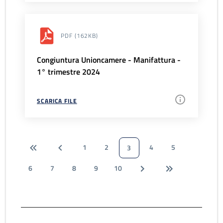
PDF
(162KB)
Congiuntura Unioncamere - Manifattura -
1° trimestre 2024
SCARICA FILE
1
2
4
5
3
6
7
8
9
10