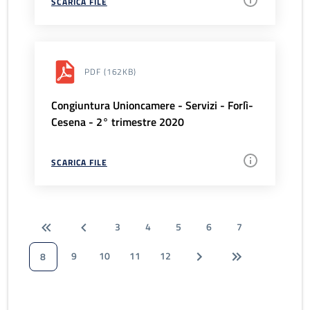
SCARICA FILE
PDF
(162KB)
Congiuntura Unioncamere - Servizi - Forlì-
Cesena - 2° trimestre 2020
SCARICA FILE
3
4
5
6
7
9
10
11
12
8