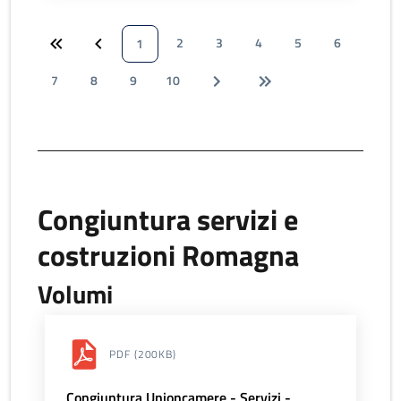
2
3
4
5
6
1
7
8
9
10
Congiuntura servizi e
costruzioni Romagna
Volumi
PDF
(200KB)
Congiuntura Unioncamere - Servizi -