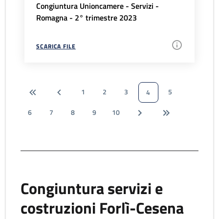
Congiuntura Unioncamere - Servizi -
Romagna - 2° trimestre 2023
SCARICA FILE
1
2
3
5
4
6
7
8
9
10
Congiuntura servizi e
costruzioni Forlì-Cesena