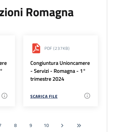
uzioni Romagna
PDF
(237KB)
ere
Congiuntura Unioncamere
2°
- Servizi - Romagna - 1°
trimestre 2024
SCARICA FILE
7
8
9
10