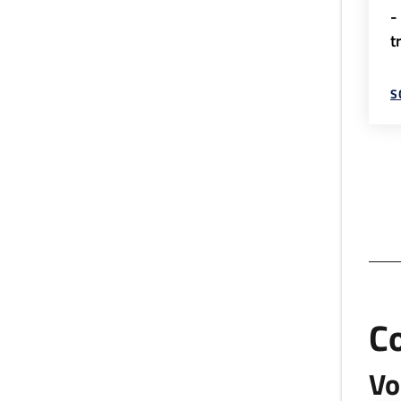
-
t
S
C
Vo