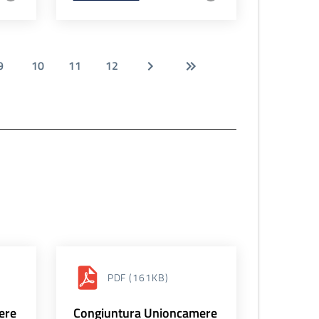
9
10
11
12
PDF
(161KB)
ere
Congiuntura Unioncamere