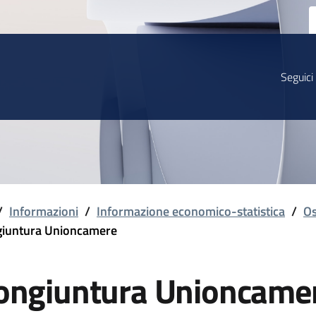
Seguici
/
Informazioni
/
Informazione economico-statistica
/
Os
iuntura Unioncamere
ongiuntura Unioncame