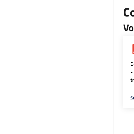
Co
Vo
C
-
t
S