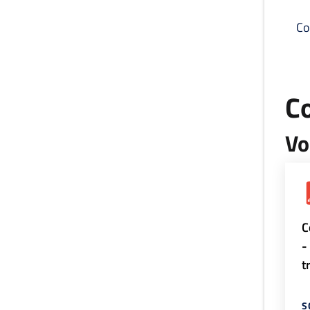
Co
C
Vo
C
-
t
S