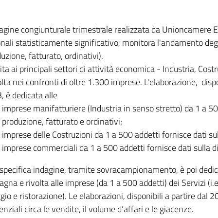
dagine congiunturale trimestrale realizzata da Unioncamere
onali statisticamente significativo, monitora l'andamento degl
uzione, fatturato, ordinativi).
ita ai principali settori di attività economica - Industria, Cos
lta nei confronti di oltre 1.300 imprese. L'elaborazione, disp
, è dedicata alle
imprese manifatturiere (Industria in senso stretto) da 1 a 50
produzione, fatturato e ordinativi;
imprese delle Costruzioni da 1 a 500 addetti fornisce dati s
imprese commerciali da 1 a 500 addetti fornisce dati sulla d
specifica indagine, tramite sovracampionamento, è poi dedicata
na e rivolta alle imprese (da 1 a 500 addetti) dei Servizi (i.
gio e ristorazione). Le elaborazioni, disponibili a partire dal 
nziali circa le vendite, il volume d’affari e le giacenze.