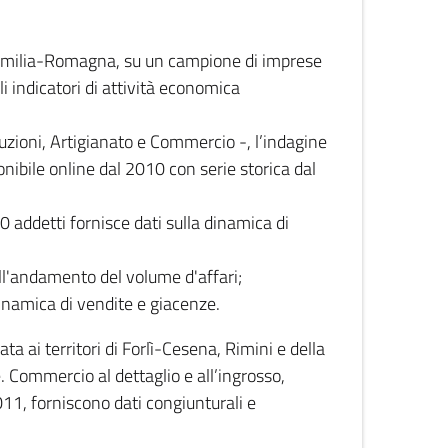
 Emilia-Romagna, su un campione di imprese
i indicatori di attività economica
truzioni, Artigianato e Commercio -, l’indagine
onibile online dal 2010 con serie storica dal
0 addetti fornisce dati sulla dinamica di
ull'andamento del volume d'affari;
inamica di vendite e giacenze.
 ai territori di Forlì-Cesena, Rimini e della
e. Commercio al dettaglio e all’ingrosso,
2011, forniscono dati congiunturali e