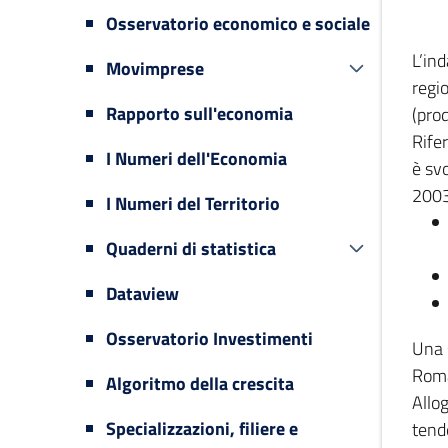
Osservatorio economico e sociale
L’in
Movimprese
regi
Rapporto sull'economia
(prod
Rifer
I Numeri dell'Economia
è svo
2003
I Numeri del Territorio
Quaderni di statistica
Dataview
Osservatorio Investimenti
Una 
Romag
Algoritmo della crescita
Allog
Specializzazioni, filiere e
tende