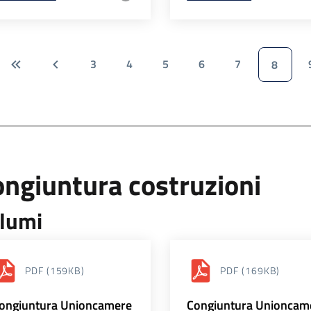
3
4
5
6
7
8
ngiuntura costruzioni
lumi
PDF
(159KB)
PDF
(169KB)
ongiuntura Unioncamere
Congiuntura Unioncam