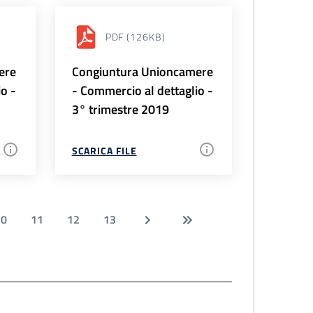
PDF
(126KB)
ere
Congiuntura Unioncamere
io -
- Commercio al dettaglio -
3° trimestre 2019
SCARICA FILE
10
11
12
13