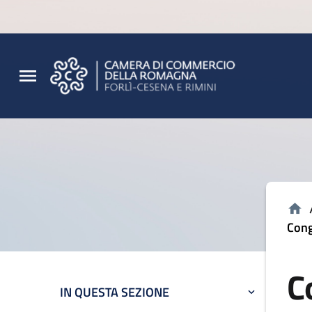
Vai al contenuto principale
Vai al footer
Cong
C
IN QUESTA SEZIONE