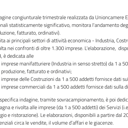
dagine congiunturale trimestrale realizzata da Unioncamere
onali statisticamente significativo, monitora l'andamento degl
uzione, fatturato, ordinativi).
ita ai principali settori di attività economica - Industria, Cos
lta nei confronti di oltre 1.300 imprese. L'elaborazione, disp
, è dedicata alle
imprese manifatturiere (Industria in senso stretto) da 1 a 50
produzione, fatturato e ordinativi;
imprese delle Costruzioni da 1 a 500 addetti fornisce dati s
imprese commerciali da 1 a 500 addetti fornisce dati sulla d
specifica indagine, tramite sovracampionamento, è poi dedicata
na e rivolta alle imprese (da 1 a 500 addetti) dei Servizi (i.
gio e ristorazione). Le elaborazioni, disponibili a partire dal 
nziali circa le vendite, il volume d’affari e le giacenze.