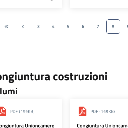
3
4
5
6
7
8
ngiuntura costruzioni
lumi
PDF
(159KB)
PDF
(169KB)
ongiuntura Unioncamere
Congiuntura Unioncam