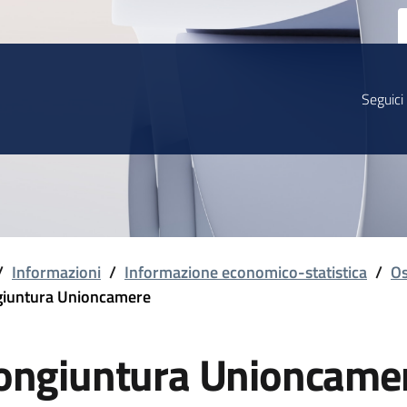
Seguici
/
Informazioni
/
Informazione economico-statistica
/
Os
iuntura Unioncamere
ongiuntura Unioncame