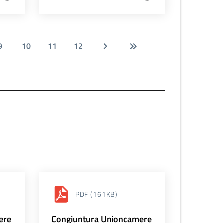
9
10
11
12
PDF
(161KB)
ere
Congiuntura Unioncamere