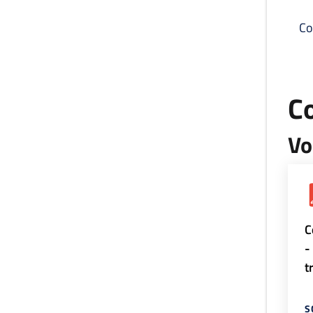
Co
C
Vo
C
-
t
S