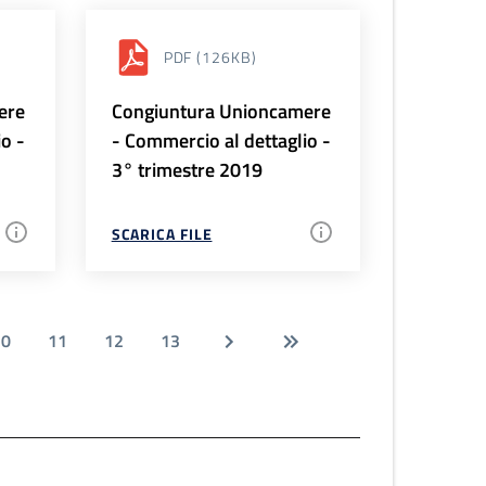
PDF
(126KB)
ere
Congiuntura Unioncamere
io -
- Commercio al dettaglio -
3° trimestre 2019
SCARICA FILE
10
11
12
13