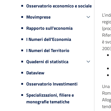
Osservatorio economico e sociale
L’in
Movimprese
regi
Rapporto sull'economia
(prod
Rifer
I Numeri dell'Economia
è svo
2003
I Numeri del Territorio
Quaderni di statistica
Dataview
Osservatorio Investimenti
Una 
Romag
Specializzazioni, filiere e
Allog
monografie tematiche
tende