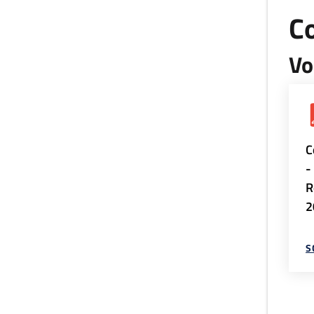
Co
Vo
C
-
R
2
S