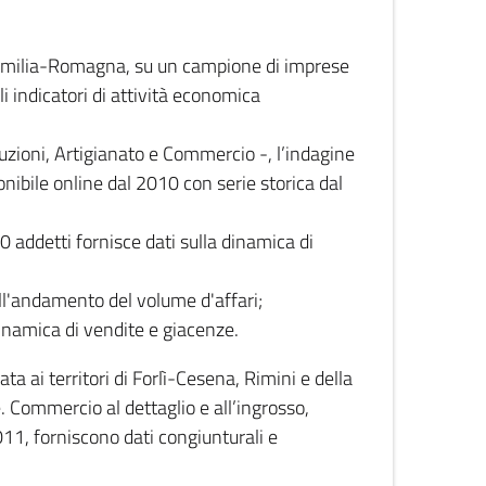
 Emilia-Romagna, su un campione di imprese
i indicatori di attività economica
truzioni, Artigianato e Commercio -, l’indagine
onibile online dal 2010 con serie storica dal
0 addetti fornisce dati sulla dinamica di
ull'andamento del volume d'affari;
inamica di vendite e giacenze.
 ai territori di Forlì-Cesena, Rimini e della
e. Commercio al dettaglio e all’ingrosso,
2011, forniscono dati congiunturali e