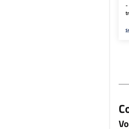
-
t
S
C
Vo