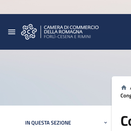
Vai al contenuto principale
Vai al footer
Cong
C
IN QUESTA SEZIONE