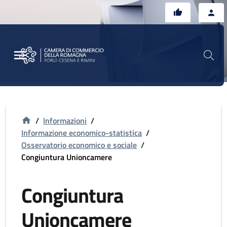
Vai al contenuto principale
Vai al footer
/
Informazioni
/
Informazione economico-statistica
/
Osservatorio economico e sociale
/
Congiuntura Unioncamere
Congiuntura
Unioncamere