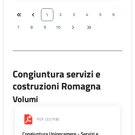
2
3
4
5
6
1
7
8
9
10
Congiuntura servizi e
costruzioni Romagna
Volumi
PDF
(327KB)
Congiuntura Unioncamere - Servizi e