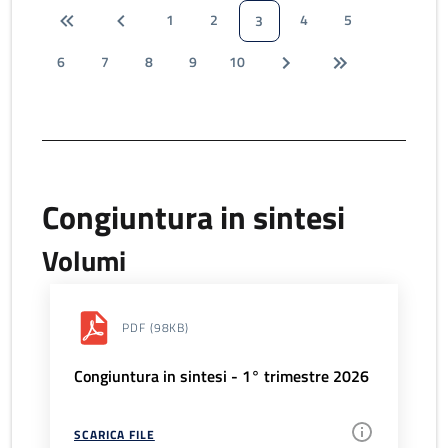
1
2
4
5
3
6
7
8
9
10
Congiuntura in sintesi
Volumi
PDF
(98KB)
Congiuntura in sintesi - 1° trimestre 2026
SCARICA FILE