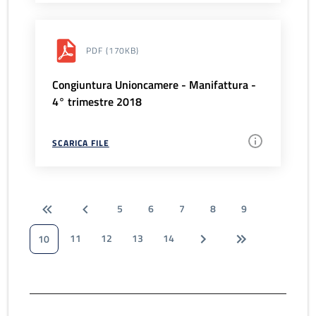
PDF
(170KB)
Congiuntura Unioncamere - Manifattura -
4° trimestre 2018
SCARICA FILE
5
6
7
8
9
11
12
13
14
10