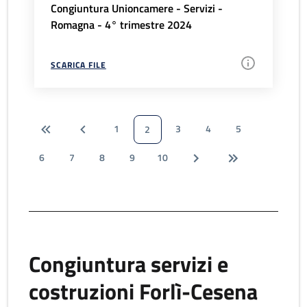
Congiuntura Unioncamere - Servizi -
Romagna - 4° trimestre 2024
SCARICA FILE
1
3
4
5
2
6
7
8
9
10
Congiuntura servizi e
costruzioni Forlì-Cesena