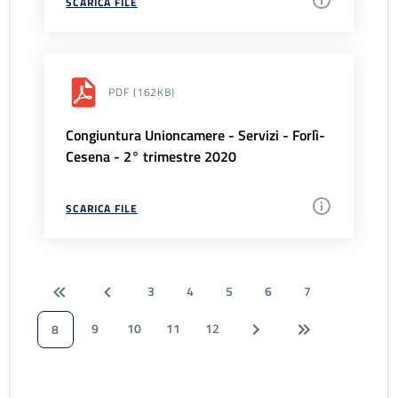
SCARICA FILE
PDF
(162KB)
Congiuntura Unioncamere - Servizi - Forlì-
Cesena - 2° trimestre 2020
SCARICA FILE
3
4
5
6
7
9
10
11
12
8