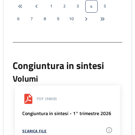
1
2
3
5
4
6
7
8
9
10
Congiuntura in sintesi
Volumi
PDF
(98KB)
Congiuntura in sintesi - 1° trimestre 2026
SCARICA FILE