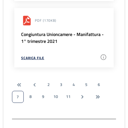
PDF
(170KB)
Congiuntura Unioncamere - Manifattura -
1° trimestre 2021
SCARICA FILE
2
3
4
5
6
8
9
10
11
7