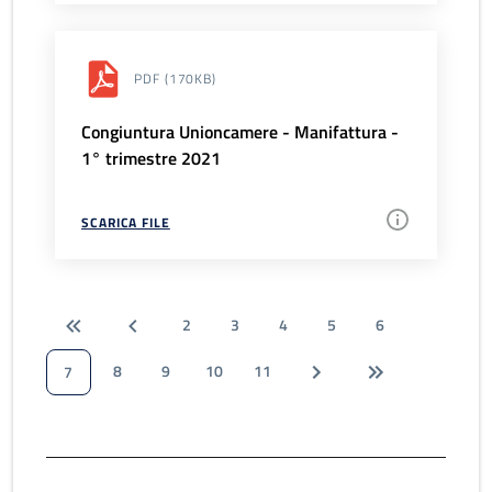
PDF
(170KB)
Congiuntura Unioncamere - Manifattura -
1° trimestre 2021
SCARICA FILE
2
3
4
5
6
8
9
10
11
7