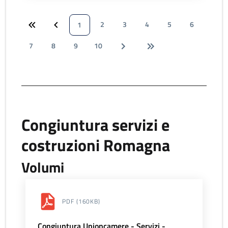
2
3
4
5
6
1
7
8
9
10
Congiuntura servizi e
costruzioni Romagna
Volumi
PDF
(160KB)
Congiuntura Unioncamere - Servizi -