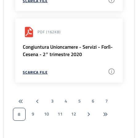
SCARICA FILE
PDF
(162KB)
Congiuntura Unioncamere - Servizi - Forlì-
Cesena - 2° trimestre 2020
SCARICA FILE
3
4
5
6
7
9
10
11
12
8