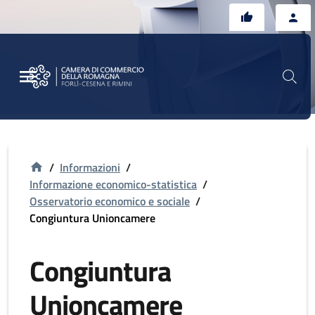
Vai al contenuto principale
Vai al footer
/
Informazioni
/
Informazione economico-statistica
/
Osservatorio economico e sociale
/
Congiuntura Unioncamere
Congiuntura
Unioncamere