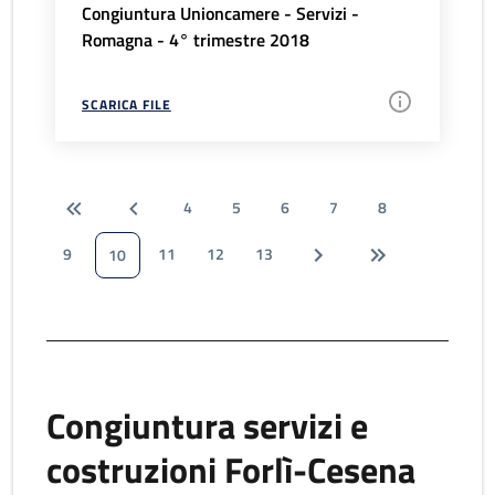
Congiuntura Unioncamere - Servizi -
Romagna - 4° trimestre 2018
SCARICA FILE
4
5
6
7
8
9
11
12
13
10
Congiuntura servizi e
costruzioni Forlì-Cesena