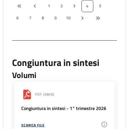
1
2
3
5
4
6
7
8
9
10
Congiuntura in sintesi
Volumi
PDF
(98KB)
Congiuntura in sintesi - 1° trimestre 2026
SCARICA FILE