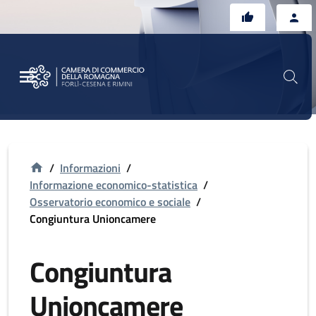
Vai al contenuto principale
Vai al footer
/
Informazioni
/
Informazione economico-statistica
/
Osservatorio economico e sociale
/
Congiuntura Unioncamere
Congiuntura
Unioncamere