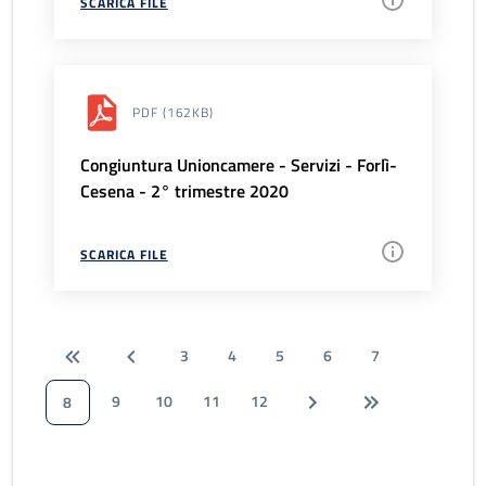
SCARICA FILE
PDF
(162KB)
Congiuntura Unioncamere - Servizi - Forlì-
Cesena - 2° trimestre 2020
SCARICA FILE
3
4
5
6
7
9
10
11
12
8