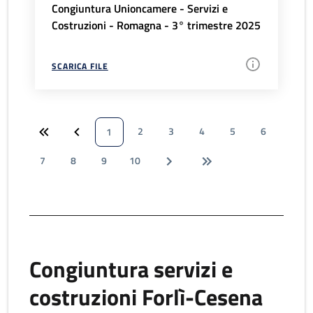
Congiuntura Unioncamere - Servizi e
Costruzioni - Romagna - 3° trimestre 2025
SCARICA FILE
2
3
4
5
6
1
7
8
9
10
Congiuntura servizi e
costruzioni Forlì-Cesena