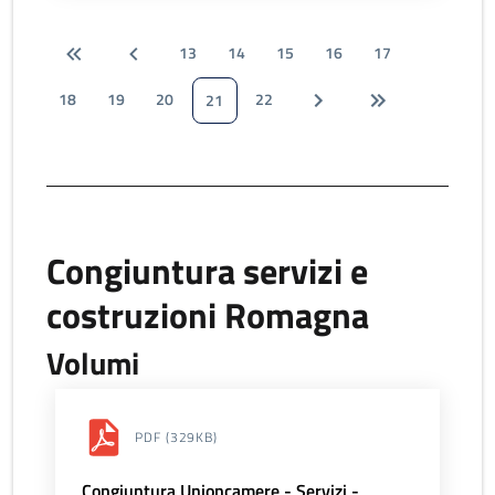
13
14
15
16
17
18
19
20
22
21
Congiuntura servizi e
costruzioni Romagna
Volumi
PDF
(329KB)
Congiuntura Unioncamere - Servizi -