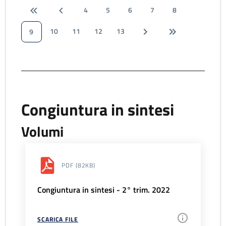
4
5
6
7
8
10
11
12
13
9
Congiuntura in sintesi
Volumi
PDF
(82KB)
Congiuntura in sintesi - 2° trim. 2022
SCARICA FILE