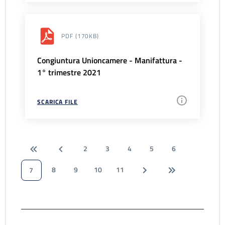
PDF
(170KB)
Congiuntura Unioncamere - Manifattura -
1° trimestre 2021
SCARICA FILE
2
3
4
5
6
8
9
10
11
7