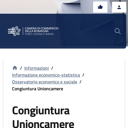
Vai al contenuto principale
Vai al footer
/
Informazioni
/
Informazione economico-statistica
/
Osservatorio economico e sociale
/
Congiuntura Unioncamere
Congiuntura
Unioncamere