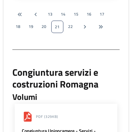
13
14
15
16
17
18
19
20
22
21
Congiuntura servizi e
costruzioni Romagna
Volumi
PDF
(329KB)
Congiuntura Unioncamere - Servizi -