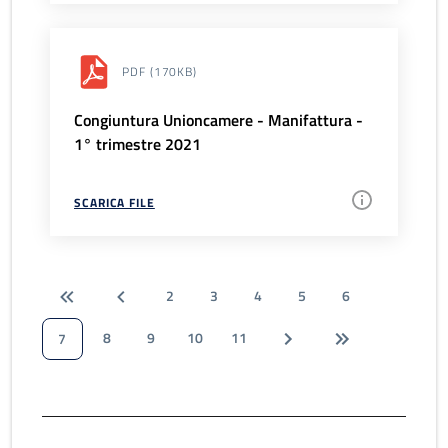
PDF
(170KB)
Congiuntura Unioncamere - Manifattura -
1° trimestre 2021
SCARICA FILE
2
3
4
5
6
8
9
10
11
7