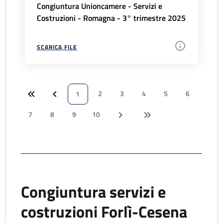
Congiuntura Unioncamere - Servizi e
Costruzioni - Romagna - 3° trimestre 2025
SCARICA FILE
2
3
4
5
6
1
7
8
9
10
Congiuntura servizi e
costruzioni Forlì-Cesena