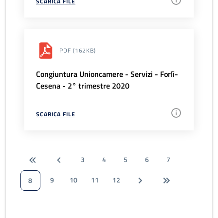
SCARICA FILE
PDF
(162KB)
Congiuntura Unioncamere - Servizi - Forlì-
Cesena - 2° trimestre 2020
SCARICA FILE
3
4
5
6
7
9
10
11
12
8