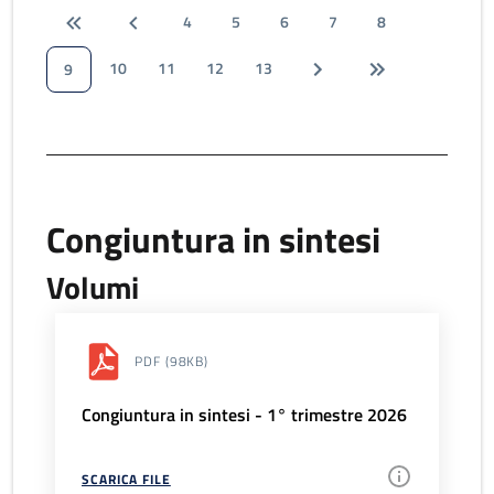
4
5
6
7
8
10
11
12
13
9
Congiuntura in sintesi
Volumi
PDF
(98KB)
Congiuntura in sintesi - 1° trimestre 2026
SCARICA FILE