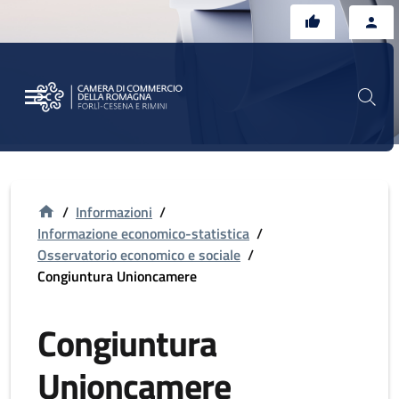
Vai al contenuto principale
Vai al footer
/
Informazioni
/
Informazione economico-statistica
/
Osservatorio economico e sociale
/
Congiuntura Unioncamere
Congiuntura
Unioncamere