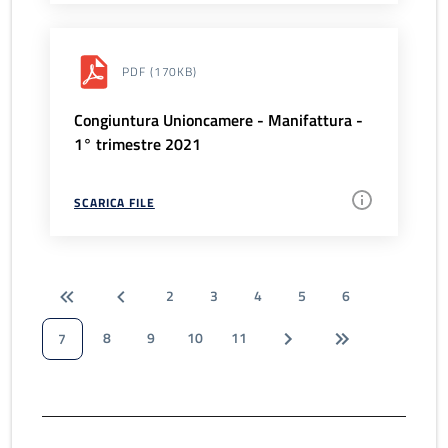
PDF
(170KB)
Congiuntura Unioncamere - Manifattura -
1° trimestre 2021
SCARICA FILE
2
3
4
5
6
8
9
10
11
7