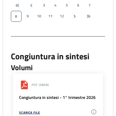
3
4
5
6
7
9
10
11
12
8
Congiuntura in sintesi
Volumi
PDF
(98KB)
Congiuntura in sintesi - 1° trimestre 2026
SCARICA FILE