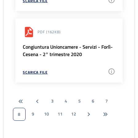
SCARICA FILE
PDF
(162KB)
Congiuntura Unioncamere - Servizi - Forlì-
Cesena - 2° trimestre 2020
SCARICA FILE
3
4
5
6
7
9
10
11
12
8