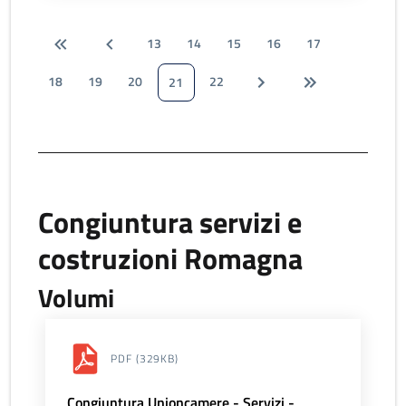
13
14
15
16
17
18
19
20
22
21
Congiuntura servizi e
costruzioni Romagna
Volumi
PDF
(329KB)
Congiuntura Unioncamere - Servizi -