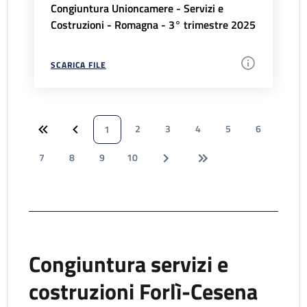
Congiuntura Unioncamere - Servizi e
Costruzioni - Romagna - 3° trimestre 2025
SCARICA FILE
2
3
4
5
6
1
7
8
9
10
Congiuntura servizi e
costruzioni Forlì-Cesena