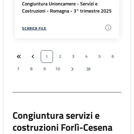
Congiuntura Unioncamere - Servizi e
Costruzioni - Romagna - 3° trimestre 2025
SCARICA FILE
2
3
4
5
6
1
7
8
9
10
Congiuntura servizi e
costruzioni Forlì-Cesena