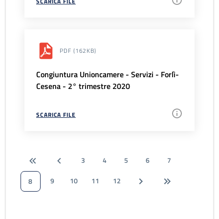
SCARICA FILE
PDF
(162KB)
Congiuntura Unioncamere - Servizi - Forlì-
Cesena - 2° trimestre 2020
SCARICA FILE
3
4
5
6
7
9
10
11
12
8