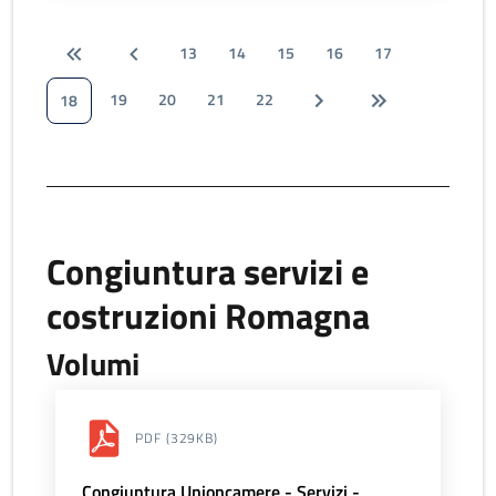
13
14
15
16
17
19
20
21
22
18
Congiuntura servizi e
costruzioni Romagna
Volumi
PDF
(329KB)
Congiuntura Unioncamere - Servizi -