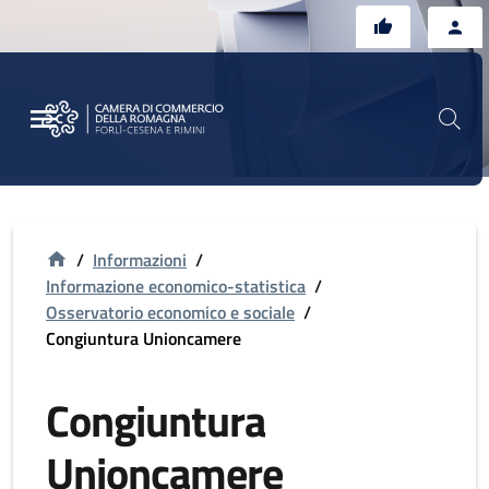
Vai al contenuto principale
Vai al footer
/
Informazioni
/
Informazione economico-statistica
/
Osservatorio economico e sociale
/
Congiuntura Unioncamere
Congiuntura
Unioncamere