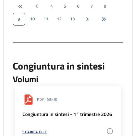
4
5
6
7
8
10
11
12
13
9
Congiuntura in sintesi
Volumi
PDF
(98KB)
Congiuntura in sintesi - 1° trimestre 2026
SCARICA FILE