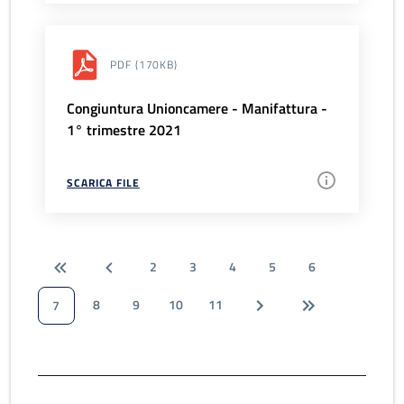
PDF
(170KB)
Congiuntura Unioncamere - Manifattura -
1° trimestre 2021
SCARICA FILE
2
3
4
5
6
8
9
10
11
7