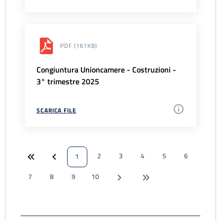
PDF
(161KB)
Congiuntura Unioncamere - Costruzioni -
3° trimestre 2025
SCARICA FILE
2
3
4
5
6
1
7
8
9
10