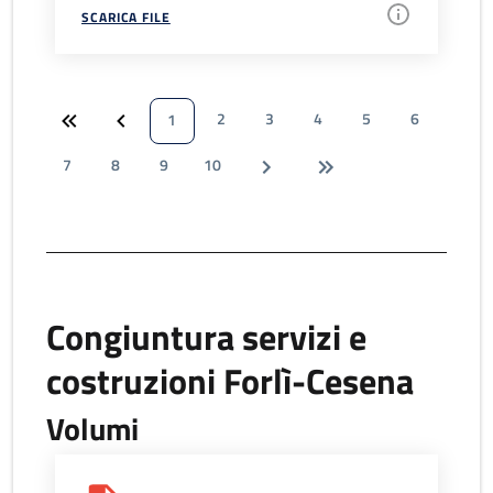
SCARICA FILE
2
3
4
5
6
1
7
8
9
10
Congiuntura servizi e
costruzioni Forlì-Cesena
Volumi