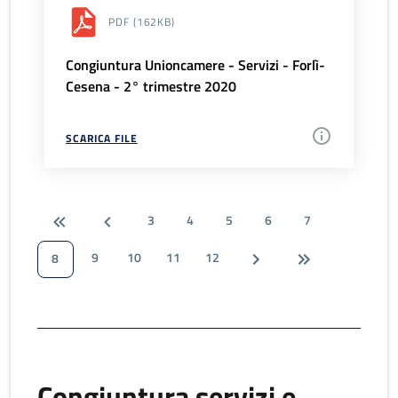
PDF
(162KB)
Congiuntura Unioncamere - Servizi - Forlì-
Cesena - 2° trimestre 2020
SCARICA FILE
3
4
5
6
7
9
10
11
12
8
Congiuntura servizi e