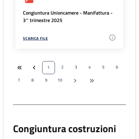
Congiuntura Unioncamere - Manifattura -
3° trimestre 2025
SCARICA FILE
2
3
4
5
6
1
7
8
9
10
Congiuntura costruzioni