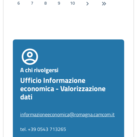
6
7
8
9
10
A chi rivolgersi
Ufficio Informazione
economica - Valorizzazione
dati
informazioneeconomica@romagna.camcom.it
tel. +39 0543 713265