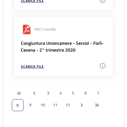
SCARICA FILE
PDF
(162KB)
Congiuntura Unioncamere - Servizi - Forlì-
Cesena - 2° trimestre 2020
SCARICA FILE
3
4
5
6
7
9
10
11
12
8