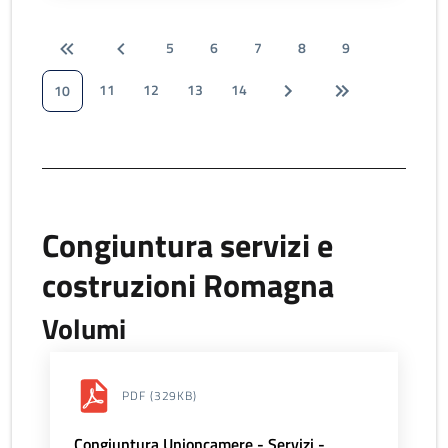
5
6
7
8
9
11
12
13
14
10
Congiuntura servizi e
costruzioni Romagna
Volumi
PDF
(329KB)
Congiuntura Unioncamere - Servizi -