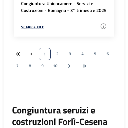
Congiuntura Unioncamere - Servizi e
Costruzioni - Romagna - 3° trimestre 2025
SCARICA FILE
2
3
4
5
6
1
7
8
9
10
Congiuntura servizi e
costruzioni Forlì-Cesena