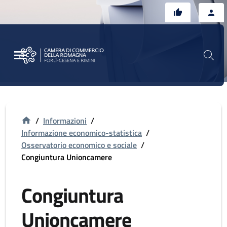
Vai al contenuto principale
Vai al footer
/
Informazioni
/
Informazione economico-statistica
/
Osservatorio economico e sociale
/
Congiuntura Unioncamere
Congiuntura
Unioncamere