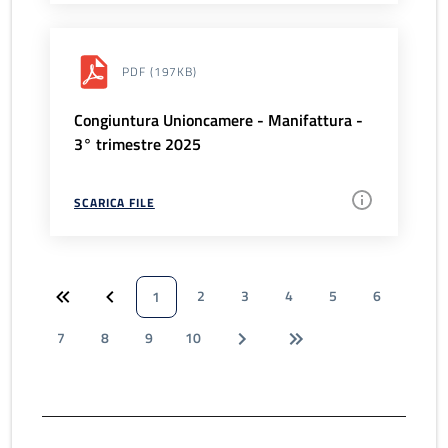
PDF
(197KB)
Congiuntura Unioncamere - Manifattura -
3° trimestre 2025
SCARICA FILE
2
3
4
5
6
1
7
8
9
10