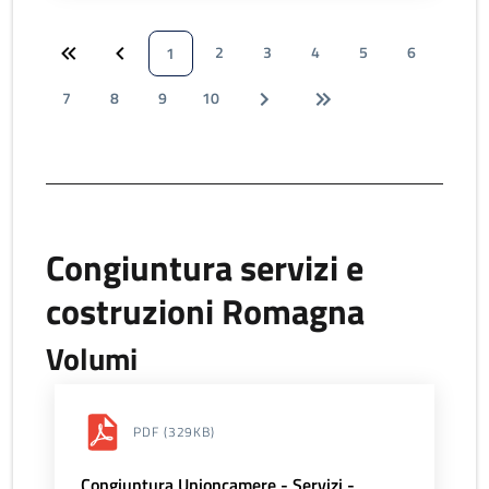
2
3
4
5
6
1
7
8
9
10
Congiuntura servizi e
costruzioni Romagna
Volumi
PDF
(329KB)
Congiuntura Unioncamere - Servizi -