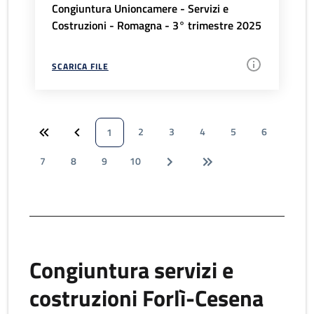
Congiuntura Unioncamere - Servizi e
Costruzioni - Romagna - 3° trimestre 2025
SCARICA FILE
2
3
4
5
6
1
7
8
9
10
Congiuntura servizi e
costruzioni Forlì-Cesena