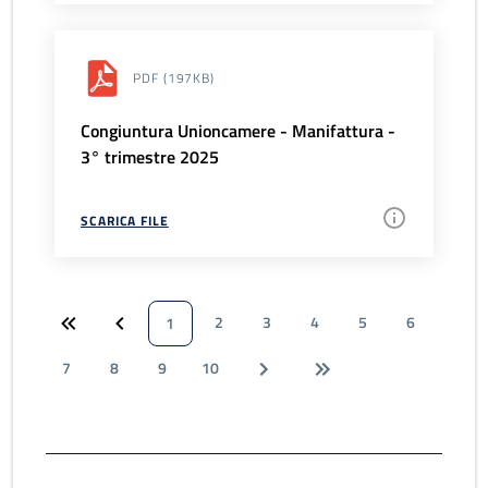
PDF
(197KB)
Congiuntura Unioncamere - Manifattura -
3° trimestre 2025
SCARICA FILE
2
3
4
5
6
1
7
8
9
10