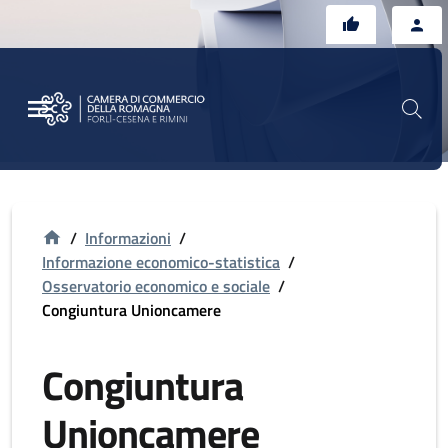
Vai al contenuto principale
Vai al footer
/
Informazioni
/
Informazione economico-statistica
/
Osservatorio economico e sociale
/
Congiuntura Unioncamere
Congiuntura
Unioncamere