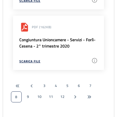
SCARICA FILE
PDF
(162KB)
Congiuntura Unioncamere - Servizi - Forlì-
Cesena - 2° trimestre 2020
SCARICA FILE
3
4
5
6
7
9
10
11
12
8