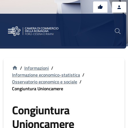
Vai al contenuto principale
Vai al footer
/
Informazioni
/
Informazione economico-statistica
/
Osservatorio economico e sociale
/
Congiuntura Unioncamere
Congiuntura
Unioncamere