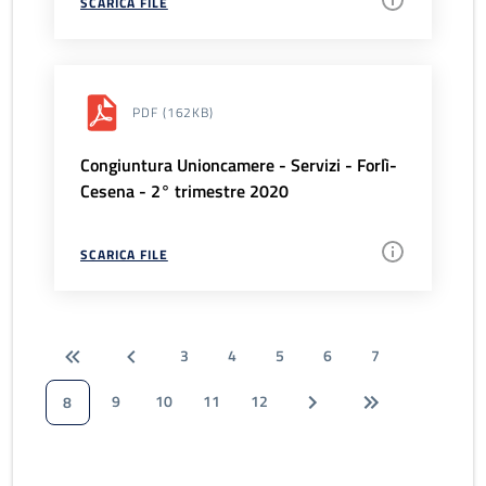
SCARICA FILE
PDF
(162KB)
Congiuntura Unioncamere - Servizi - Forlì-
Cesena - 2° trimestre 2020
SCARICA FILE
3
4
5
6
7
9
10
11
12
8