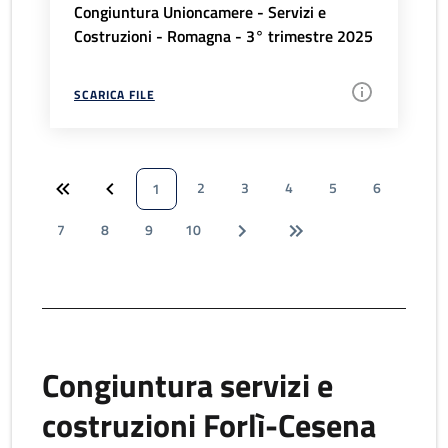
Congiuntura Unioncamere - Servizi e
Costruzioni - Romagna - 3° trimestre 2025
SCARICA FILE
2
3
4
5
6
1
7
8
9
10
Congiuntura servizi e
costruzioni Forlì-Cesena