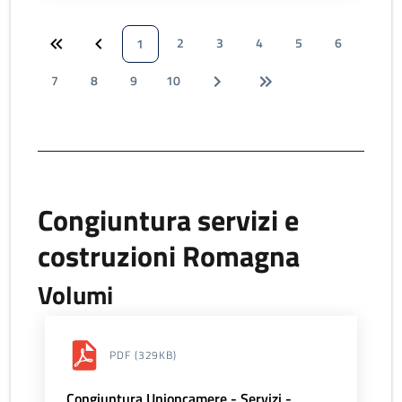
2
3
4
5
6
1
7
8
9
10
Congiuntura servizi e
costruzioni Romagna
Volumi
PDF
(329KB)
Congiuntura Unioncamere - Servizi -