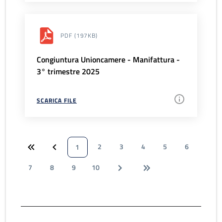
PDF
(197KB)
Congiuntura Unioncamere - Manifattura -
3° trimestre 2025
SCARICA FILE
2
3
4
5
6
1
7
8
9
10