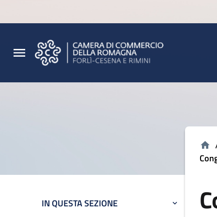
Vai al contenuto principale
Vai al footer
Cong
C
IN QUESTA SEZIONE