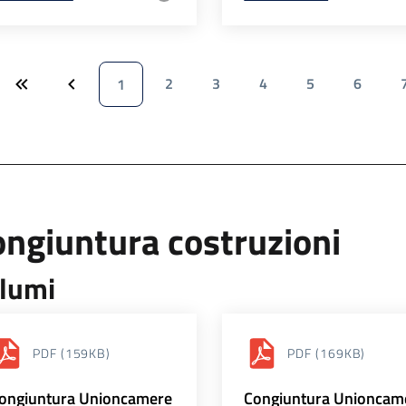
2
3
4
5
6
1
ngiuntura costruzioni
lumi
PDF
(159KB)
PDF
(169KB)
ongiuntura Unioncamere
Congiuntura Unioncam