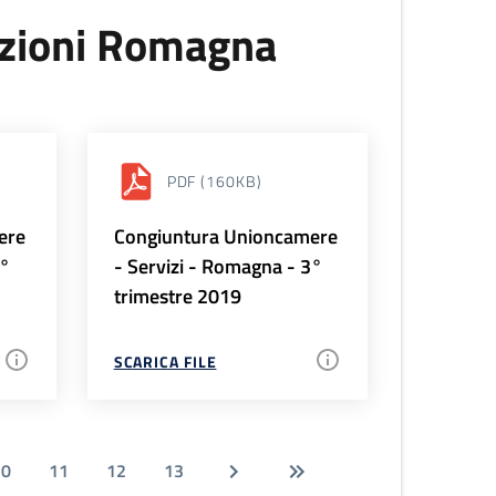
uzioni Romagna
PDF
(160KB)
ere
Congiuntura Unioncamere
4°
- Servizi - Romagna - 3°
trimestre 2019
SCARICA FILE
10
11
12
13