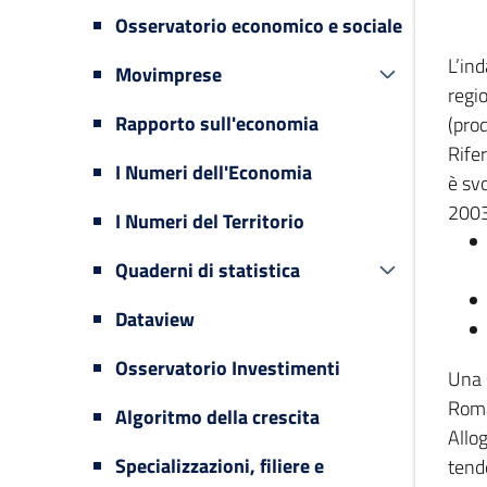
Osservatorio economico e sociale
L’in
Movimprese
regi
Rapporto sull'economia
(prod
Rifer
I Numeri dell'Economia
è svo
2003
I Numeri del Territorio
Quaderni di statistica
Dataview
Osservatorio Investimenti
Una 
Romag
Algoritmo della crescita
Allog
Specializzazioni, filiere e
tende