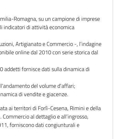
 Emilia-Romagna, su un campione di imprese
i indicatori di attività economica
truzioni, Artigianato e Commercio -, l’indagine
onibile online dal 2010 con serie storica dal
0 addetti fornisce dati sulla dinamica di
ull'andamento del volume d'affari;
inamica di vendite e giacenze.
 ai territori di Forlì-Cesena, Rimini e della
e. Commercio al dettaglio e all’ingrosso,
2011, forniscono dati congiunturali e