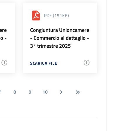
PDF
(151KB)
ere
Congiuntura Unioncamere
io -
- Commercio al dettaglio -
3° trimestre 2025
SCARICA FILE
7
8
9
10