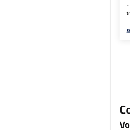
-
t
S
C
Vo