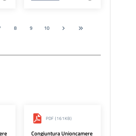
7
8
9
10
PDF
(161KB)
ere
Congiuntura Unioncamere