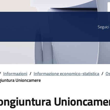
Seguici
/
Informazioni
/
Informazione economico-statistica
/
Os
iuntura Unioncamere
ongiuntura Unioncame