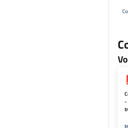
Co
C
Vo
C
-
t
S