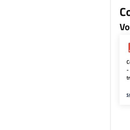
Co
Vo
C
-
t
S