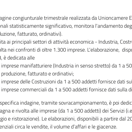
dagine congiunturale trimestrale realizzata da Unioncamere
onali statisticamente significativo, monitora l'andamento degl
uzione, fatturato, ordinativi).
ita ai principali settori di attività economica - Industria, Cos
lta nei confronti di oltre 1.300 imprese. L'elaborazione, disp
, è dedicata alle
imprese manifatturiere (Industria in senso stretto) da 1 a 50
produzione, fatturato e ordinativi;
imprese delle Costruzioni da 1 a 500 addetti fornisce dati s
imprese commerciali da 1 a 500 addetti fornisce dati sulla d
specifica indagine, tramite sovracampionamento, è poi dedicata
na e rivolta alle imprese (da 1 a 500 addetti) dei Servizi (i.
gio e ristorazione). Le elaborazioni, disponibili a partire dal 
nziali circa le vendite, il volume d’affari e le giacenze.