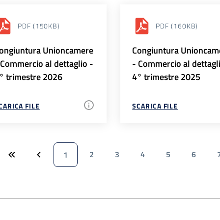
PDF
(150KB)
PDF
(160KB)
ongiuntura Unioncamere
Congiuntura Unioncam
 Commercio al dettaglio -
- Commercio al dettagl
° trimestre 2026
4° trimestre 2025
CARICA FILE
SCARICA FILE
2
3
4
5
6
1