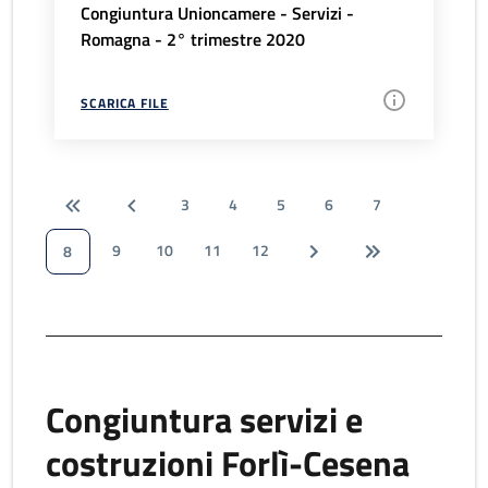
Congiuntura Unioncamere - Servizi -
Romagna - 2° trimestre 2020
SCARICA FILE
3
4
5
6
7
9
10
11
12
8
Congiuntura servizi e
costruzioni Forlì-Cesena