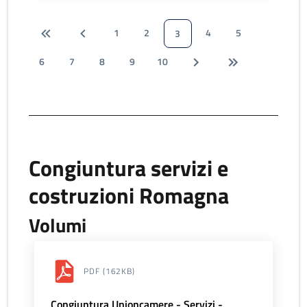
1
2
4
5
3
6
7
8
9
10
Congiuntura servizi e
costruzioni Romagna
Volumi
PDF
(162KB)
Congiuntura Unioncamere - Servizi -