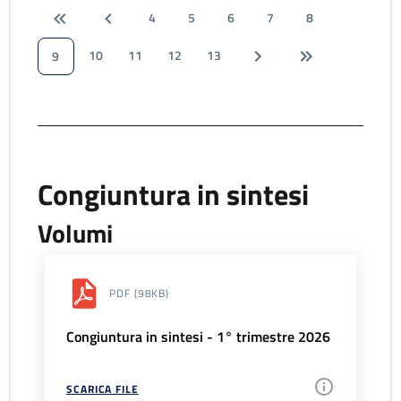
4
5
6
7
8
10
11
12
13
9
Congiuntura in sintesi
Volumi
PDF
(98KB)
Congiuntura in sintesi - 1° trimestre 2026
SCARICA FILE