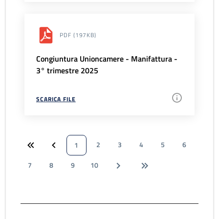
PDF
(197KB)
Congiuntura Unioncamere - Manifattura -
3° trimestre 2025
SCARICA FILE
2
3
4
5
6
1
7
8
9
10