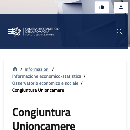
Vai al contenuto principale
Vai al footer
/
Informazioni
/
Informazione economico-statistica
/
Osservatorio economico e sociale
/
Congiuntura Unioncamere
Congiuntura
Unioncamere