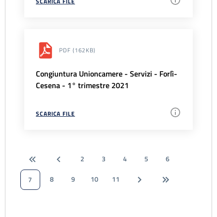
SCARICA FILE
PDF
(162KB)
Congiuntura Unioncamere - Servizi - Forlì-
Cesena - 1° trimestre 2021
SCARICA FILE
2
3
4
5
6
8
9
10
11
7