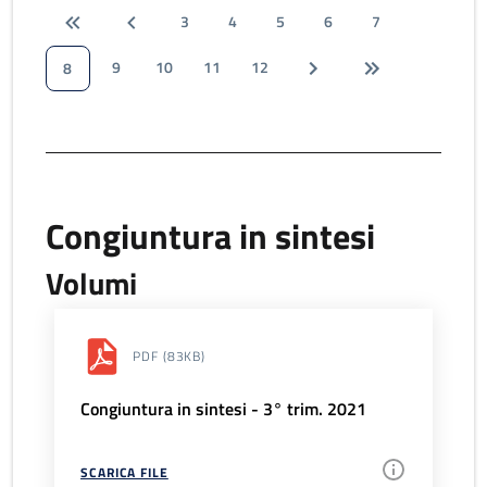
3
4
5
6
7
9
10
11
12
8
Congiuntura in sintesi
Volumi
PDF
(83KB)
Congiuntura in sintesi - 3° trim. 2021
SCARICA FILE