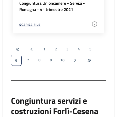
Congiuntura Unioncamere - Servizi -
Romagna - 4° trimestre 2021
SCARICA FILE
1
2
3
4
5
7
8
9
10
6
Congiuntura servizi e
costruzioni Forlì-Cesena