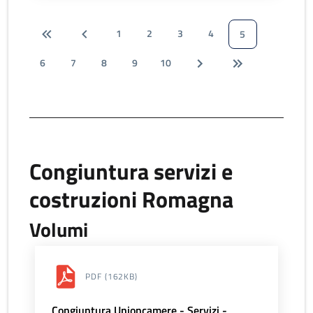
1
2
3
4
5
6
7
8
9
10
Congiuntura servizi e
costruzioni Romagna
Volumi
PDF
(162KB)
Congiuntura Unioncamere - Servizi -