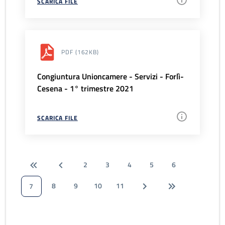
SCARICA FILE
PDF
(162KB)
Congiuntura Unioncamere - Servizi - Forlì-
Cesena - 1° trimestre 2021
SCARICA FILE
2
3
4
5
6
8
9
10
11
7