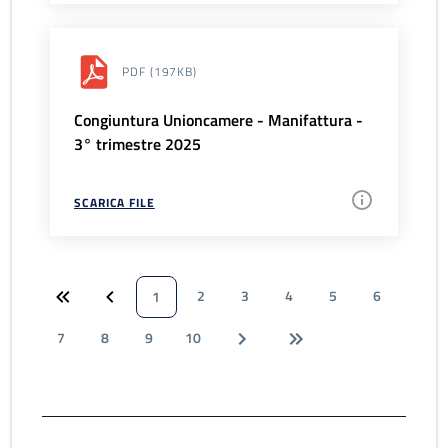
PDF
(197KB)
Congiuntura Unioncamere - Manifattura -
3° trimestre 2025
SCARICA FILE
2
3
4
5
6
1
7
8
9
10