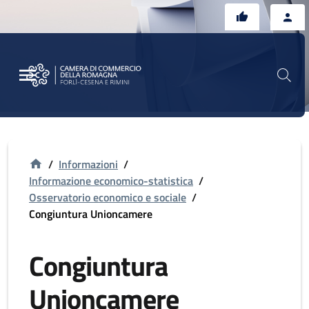
Vai al contenuto principale
Vai al footer
/
Informazioni
/
Informazione economico-statistica
/
Osservatorio economico e sociale
/
Congiuntura Unioncamere
Congiuntura
Unioncamere