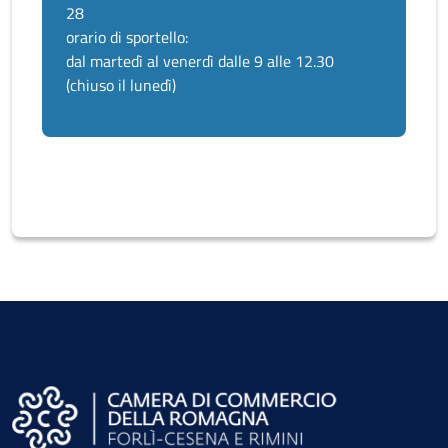
28
orario di sportello:
dal martedì al venerdì dalle 9 alle 12.30
(chiuso il lunedì)