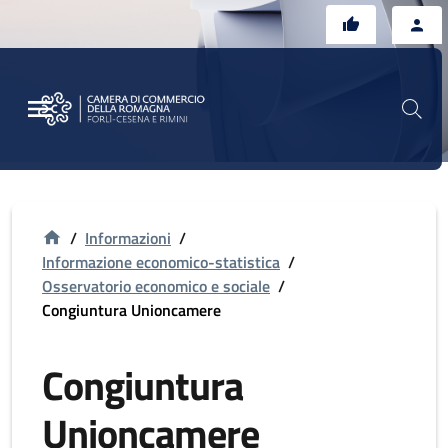
Vai al contenuto principale
Vai al footer
/
Informazioni
/
Informazione economico-statistica
/
Osservatorio economico e sociale
/
Congiuntura Unioncamere
Congiuntura
Unioncamere