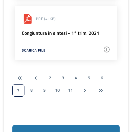
PDF
(41KB)
Congiuntura in sintesi - 1° trim. 2021
SCARICA FILE
2
3
4
5
6
8
9
10
11
7