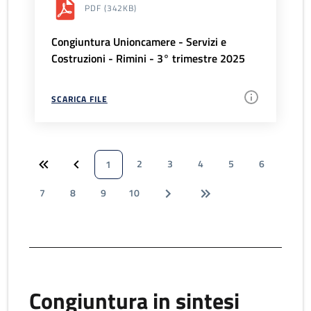
PDF
(342KB)
Congiuntura Unioncamere - Servizi e
Costruzioni - Rimini - 3° trimestre 2025
SCARICA FILE
2
3
4
5
6
1
7
8
9
10
Congiuntura in sintesi