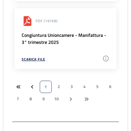
PDF
(197KB)
Congiuntura Unioncamere - Manifattura -
3° trimestre 2025
SCARICA FILE
2
3
4
5
6
1
7
8
9
10