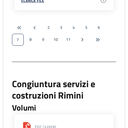
SCARICA FILE
2
3
4
5
6
8
9
10
11
7
Congiuntura servizi e
costruzioni Rimini
Volumi
PDF
(329KB)