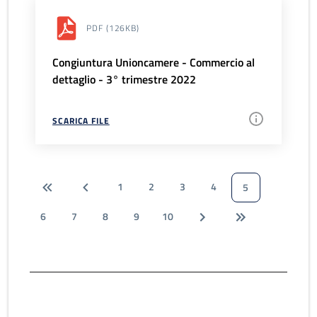
PDF
(126KB)
Congiuntura Unioncamere - Commercio al
dettaglio - 3° trimestre 2022
SCARICA FILE
1
2
3
4
5
6
7
8
9
10