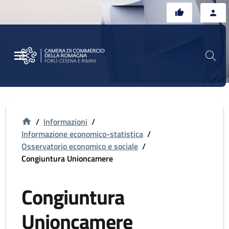
Vai al contenuto principale
Vai al footer
/
Informazioni
/
Informazione economico-statistica
/
Osservatorio economico e sociale
/
Congiuntura Unioncamere
Congiuntura
Unioncamere