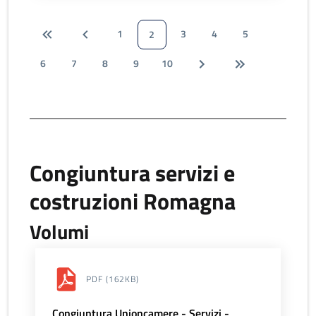
1
3
4
5
2
6
7
8
9
10
Congiuntura servizi e
costruzioni Romagna
Volumi
PDF
(162KB)
Congiuntura Unioncamere - Servizi -