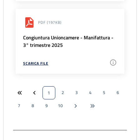
PDF
(197KB)
Congiuntura Unioncamere - Manifattura -
3° trimestre 2025
SCARICA FILE
2
3
4
5
6
1
7
8
9
10