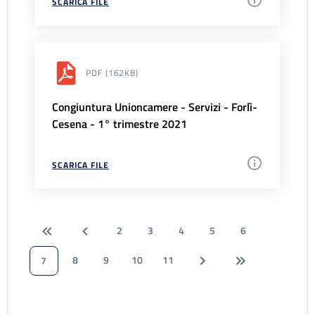
SCARICA FILE
PDF
(162KB)
Congiuntura Unioncamere - Servizi - Forlì-
Cesena - 1° trimestre 2021
SCARICA FILE
2
3
4
5
6
8
9
10
11
7