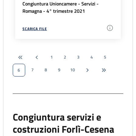
Congiuntura Unioncamere - Servizi -
Romagna - 4° trimestre 2021
SCARICA FILE
1
2
3
4
5
7
8
9
10
6
Congiuntura servizi e
costruzioni Forlì-Cesena