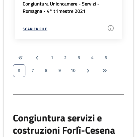
Congiuntura Unioncamere - Servizi -
Romagna - 4° trimestre 2021
SCARICA FILE
1
2
3
4
5
7
8
9
10
6
Congiuntura servizi e
costruzioni Forlì-Cesena