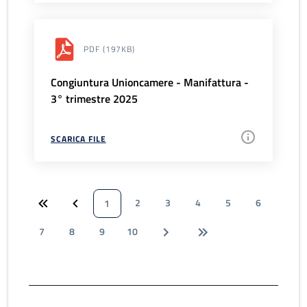
PDF
(197KB)
Congiuntura Unioncamere - Manifattura -
3° trimestre 2025
SCARICA FILE
2
3
4
5
6
1
7
8
9
10