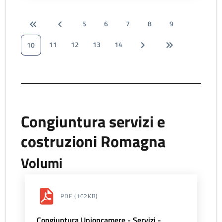
5
6
7
8
9
11
12
13
14
10
Congiuntura servizi e
costruzioni Romagna
Volumi
PDF
(162KB)
Congiuntura Unioncamere - Servizi -