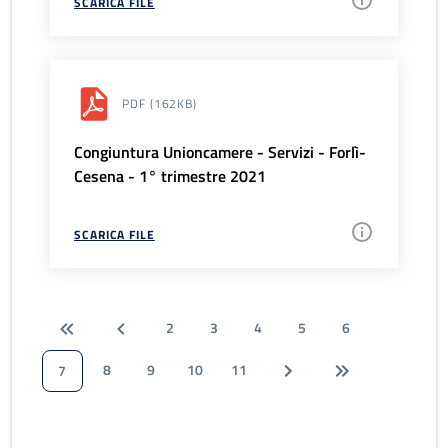
SCARICA FILE
PDF
(162KB)
Congiuntura Unioncamere - Servizi - Forlì-
Cesena - 1° trimestre 2021
SCARICA FILE
2
3
4
5
6
8
9
10
11
7