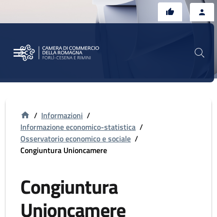
Vai al contenuto principale
Vai al footer
/
Informazioni
/
Informazione economico-statistica
/
Osservatorio economico e sociale
/
Congiuntura Unioncamere
Congiuntura
Unioncamere