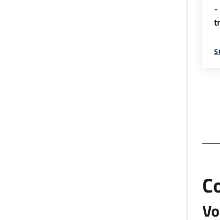
-
t
S
C
Vo