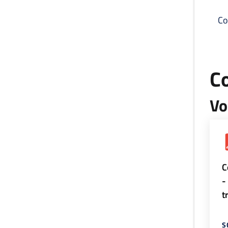
Co
C
Vo
C
-
t
S