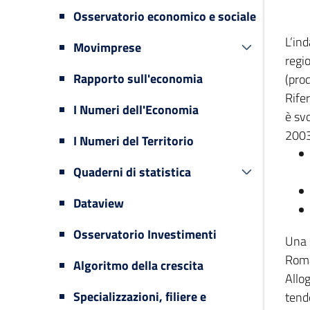
Osservatorio economico e sociale
L’in
Movimprese
regi
Rapporto sull'economia
(prod
Rifer
I Numeri dell'Economia
è svo
2003
I Numeri del Territorio
Quaderni di statistica
Dataview
Osservatorio Investimenti
Una 
Romag
Algoritmo della crescita
Allog
Specializzazioni, filiere e
tende