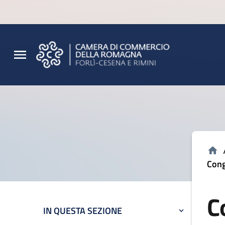
Vai al contenuto principale
Vai al footer
Cong
C
IN QUESTA SEZIONE