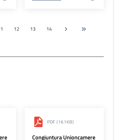
11
12
13
14
PDF
(161KB)
ere
Congiuntura Unioncamere