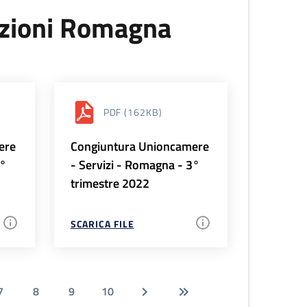
uzioni Romagna
PDF
(162KB)
ere
Congiuntura Unioncamere
4°
- Servizi - Romagna - 3°
trimestre 2022
SCARICA FILE
7
8
9
10