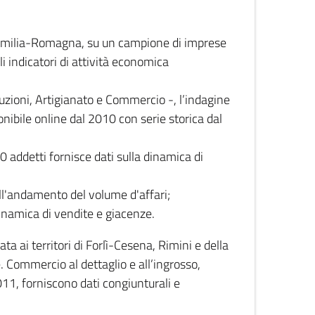
 Emilia-Romagna, su un campione di imprese
i indicatori di attività economica
truzioni, Artigianato e Commercio -, l’indagine
onibile online dal 2010 con serie storica dal
0 addetti fornisce dati sulla dinamica di
ull'andamento del volume d'affari;
inamica di vendite e giacenze.
 ai territori di Forlì-Cesena, Rimini e della
e. Commercio al dettaglio e all’ingrosso,
2011, forniscono dati congiunturali e