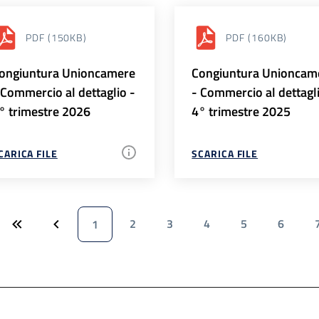
PDF
(150KB)
PDF
(160KB)
ongiuntura Unioncamere
Congiuntura Unioncam
 Commercio al dettaglio -
- Commercio al dettagl
° trimestre 2026
4° trimestre 2025
CARICA FILE
SCARICA FILE
2
3
4
5
6
1