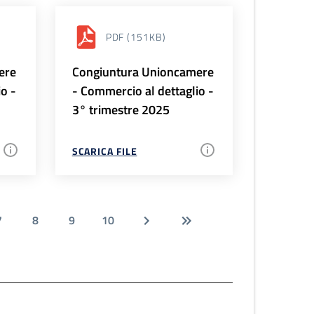
PDF
(151KB)
ere
Congiuntura Unioncamere
io -
- Commercio al dettaglio -
3° trimestre 2025
SCARICA FILE
7
8
9
10