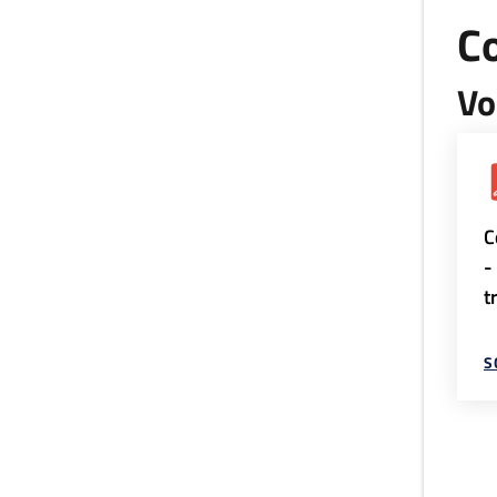
Co
Vo
C
-
t
S