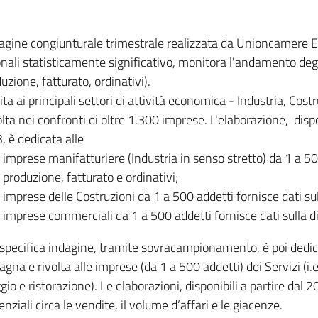
dagine congiunturale trimestrale realizzata da Unioncamere
onali statisticamente significativo, monitora l'andamento degl
uzione, fatturato, ordinativi).
ita ai principali settori di attività economica - Industria, Cos
lta nei confronti di oltre 1.300 imprese. L'elaborazione, disp
, è dedicata alle
imprese manifatturiere (Industria in senso stretto) da 1 a 50
produzione, fatturato e ordinativi;
imprese delle Costruzioni da 1 a 500 addetti fornisce dati s
imprese commerciali da 1 a 500 addetti fornisce dati sulla d
specifica indagine, tramite sovracampionamento, è poi dedicata
na e rivolta alle imprese (da 1 a 500 addetti) dei Servizi (i.
gio e ristorazione). Le elaborazioni, disponibili a partire dal 
nziali circa le vendite, il volume d’affari e le giacenze.