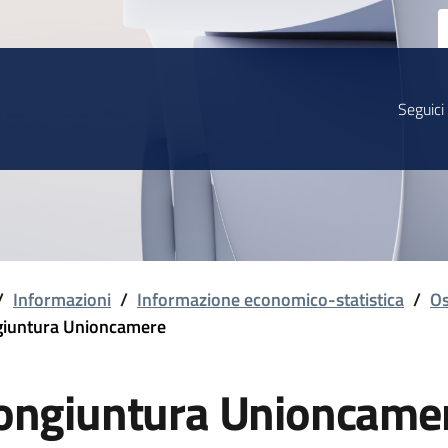
Seguici
/
Informazioni
/
Informazione economico-statistica
/
Os
iuntura Unioncamere
ongiuntura Unioncame