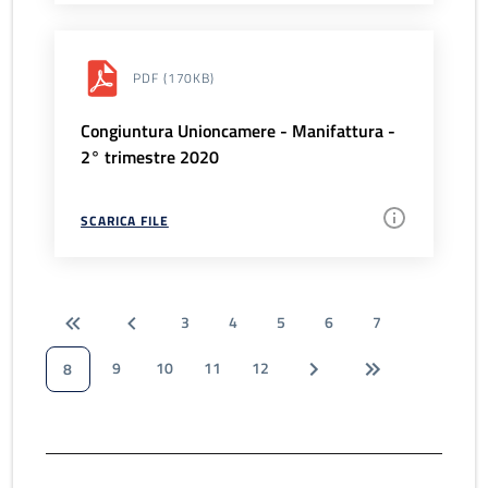
PDF
(170KB)
Congiuntura Unioncamere - Manifattura -
2° trimestre 2020
SCARICA FILE
3
4
5
6
7
9
10
11
12
8