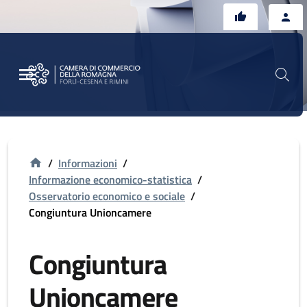
Vai al contenuto principale
Vai al footer
/
Informazioni
/
Informazione economico-statistica
/
Osservatorio economico e sociale
/
Congiuntura Unioncamere
Congiuntura
Unioncamere