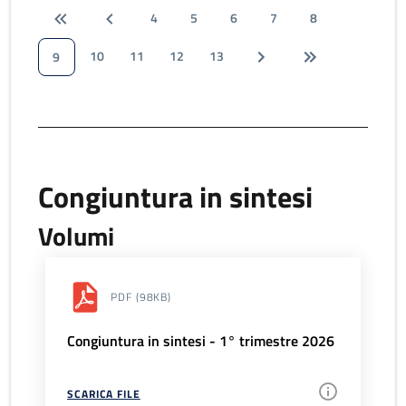
4
5
6
7
8
10
11
12
13
9
Congiuntura in sintesi
Volumi
PDF
(98KB)
Congiuntura in sintesi - 1° trimestre 2026
SCARICA FILE