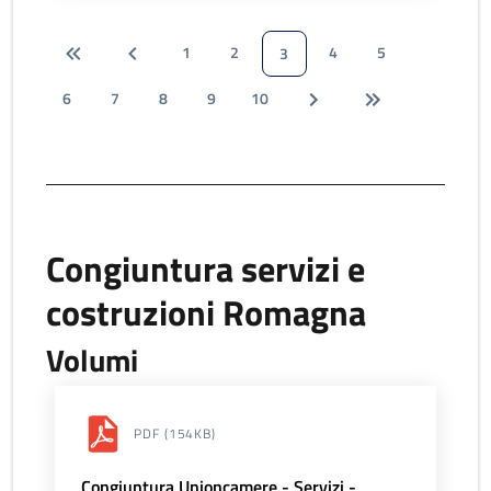
1
2
4
5
3
6
7
8
9
10
Congiuntura servizi e
costruzioni Romagna
Volumi
PDF
(154KB)
Congiuntura Unioncamere - Servizi -