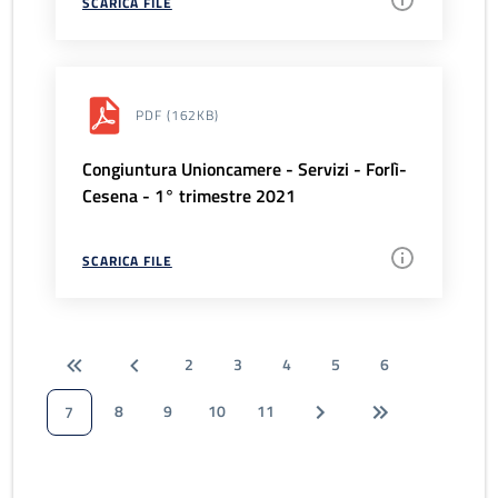
SCARICA FILE
PDF
(162KB)
Congiuntura Unioncamere - Servizi - Forlì-
Cesena - 1° trimestre 2021
SCARICA FILE
2
3
4
5
6
8
9
10
11
7