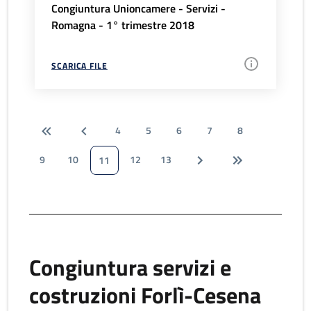
Congiuntura Unioncamere - Servizi -
Romagna - 1° trimestre 2018
SCARICA FILE
4
5
6
7
8
9
10
12
13
11
Congiuntura servizi e
costruzioni Forlì-Cesena