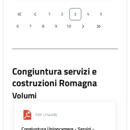
1
2
4
5
3
6
7
8
9
10
Congiuntura servizi e
costruzioni Romagna
Volumi
PDF
(154KB)
Congiuntura Unioncamere - Servizi -