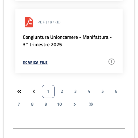
PDF
(197KB)
Congiuntura Unioncamere - Manifattura -
3° trimestre 2025
SCARICA FILE
2
3
4
5
6
1
7
8
9
10