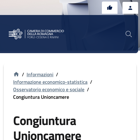
Vai al contenuto principale
Vai al footer
/
Informazioni
/
Informazione economico-statistica
/
Osservatorio economico e sociale
/
Congiuntura Unioncamere
Congiuntura
Unioncamere