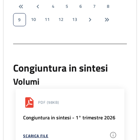
4
5
6
7
8
10
11
12
13
9
Congiuntura in sintesi
Volumi
PDF
(98KB)
Congiuntura in sintesi - 1° trimestre 2026
SCARICA FILE