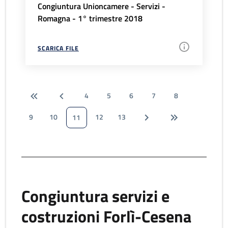
Congiuntura Unioncamere - Servizi -
Romagna - 1° trimestre 2018
SCARICA FILE
4
5
6
7
8
9
10
12
13
11
Congiuntura servizi e
costruzioni Forlì-Cesena