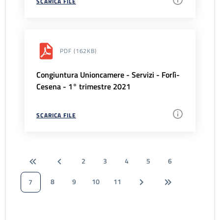
SCARICA FILE
PDF
(162KB)
Congiuntura Unioncamere - Servizi - Forlì-
Cesena - 1° trimestre 2021
SCARICA FILE
2
3
4
5
6
8
9
10
11
7