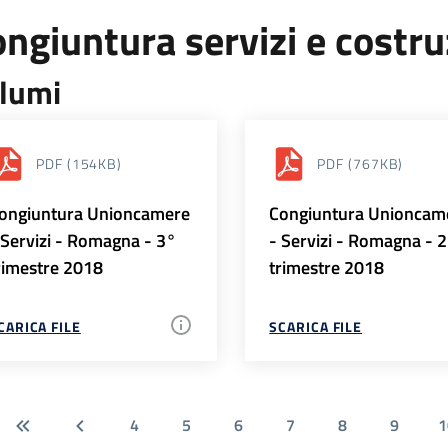
ngiuntura servizi e costr
lumi
PDF
(154KB)
PDF
(767KB)
ongiuntura Unioncamere
Congiuntura Unioncam
 Servizi - Romagna - 3°
- Servizi - Romagna - 
rimestre 2018
trimestre 2018
CARICA FILE
SCARICA FILE
4
5
6
7
8
9
1