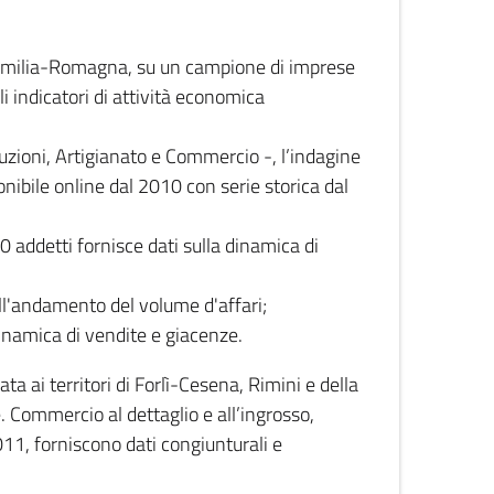
 Emilia-Romagna, su un campione di imprese
i indicatori di attività economica
truzioni, Artigianato e Commercio -, l’indagine
onibile online dal 2010 con serie storica dal
0 addetti fornisce dati sulla dinamica di
ull'andamento del volume d'affari;
inamica di vendite e giacenze.
 ai territori di Forlì-Cesena, Rimini e della
e. Commercio al dettaglio e all’ingrosso,
2011, forniscono dati congiunturali e