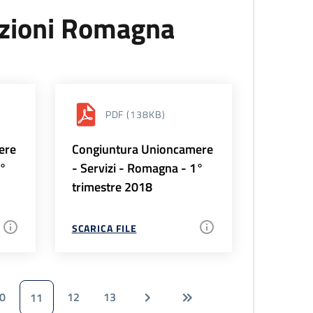
uzioni Romagna
PDF
(138KB)
ere
Congiuntura Unioncamere
2°
- Servizi - Romagna - 1°
trimestre 2018
SCARICA FILE
0
12
13
11