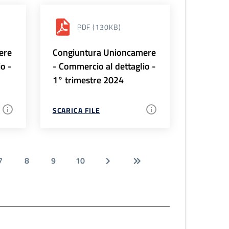
PDF
(130KB)
ere
Congiuntura Unioncamere
io -
- Commercio al dettaglio -
1° trimestre 2024
SCARICA FILE
7
8
9
10