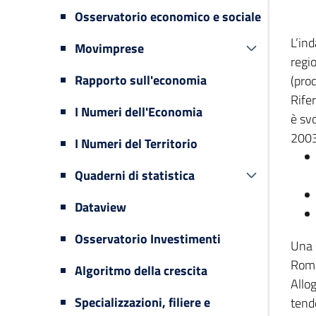
Osservatorio economico e sociale
L’in
Movimprese
regi
Rapporto sull'economia
(prod
Rifer
I Numeri dell'Economia
è svo
2003
I Numeri del Territorio
Quaderni di statistica
Dataview
Osservatorio Investimenti
Una 
Romag
Algoritmo della crescita
Allog
Specializzazioni, filiere e
tende