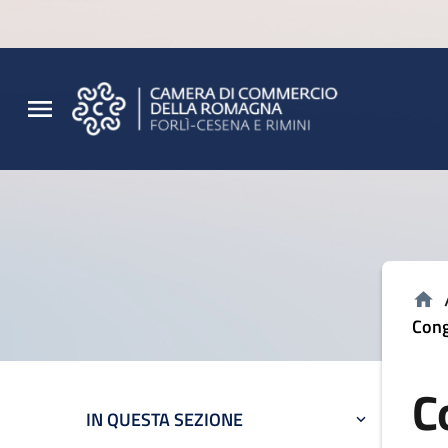
Vai al contenuto principale
Vai al footer
Cong
C
IN QUESTA SEZIONE