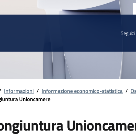
Seguici
/
Informazioni
/
Informazione economico-statistica
/
Os
iuntura Unioncamere
ongiuntura Unioncame