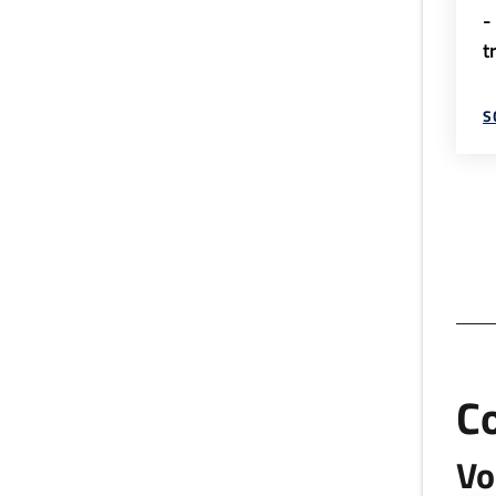
-
t
S
C
Vo