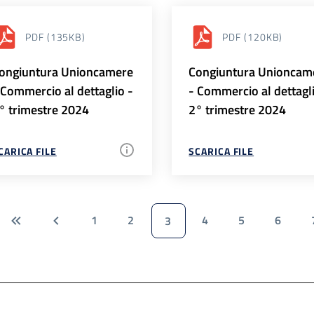
PDF
(135KB)
PDF
(120KB)
ongiuntura Unioncamere
Congiuntura Unioncam
 Commercio al dettaglio -
- Commercio al dettagl
° trimestre 2024
2° trimestre 2024
CARICA FILE
SCARICA FILE
1
2
4
5
6
3