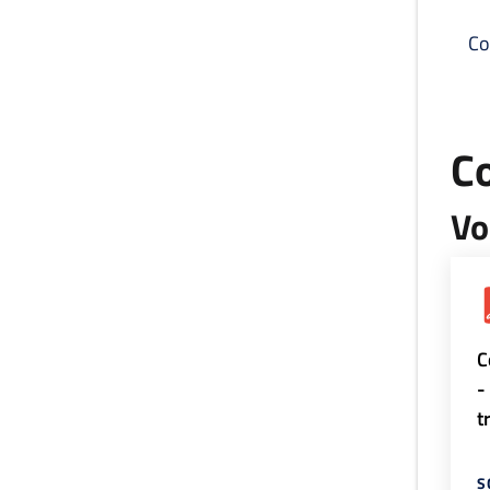
Co
C
Vo
C
-
t
S