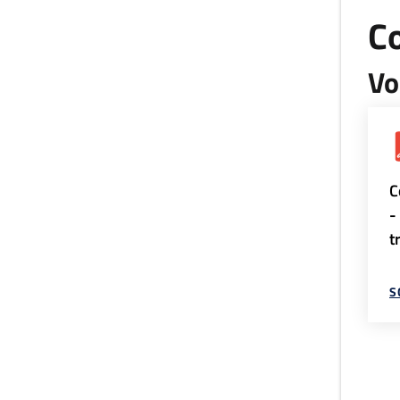
Co
Vo
C
-
t
S