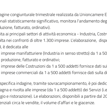
dagine congiunturale trimestrale realizzata da Unioncamere
onali statisticamente significativo, monitora l'andamento degl
uzione, fatturato, ordinativi).
ita ai principali settori di attività economica - Industria, Cos
lta nei confronti di oltre 1.300 imprese. L'elaborazione, disp
, è dedicata alle
imprese manifatturiere (Industria in senso stretto) da 1 a 50
produzione, fatturato e ordinativi;
imprese delle Costruzioni da 1 a 500 addetti fornisce dati s
imprese commerciali da 1 a 500 addetti fornisce dati sulla d
specifica indagine, tramite sovracampionamento, è poi dedicata
na e rivolta alle imprese (da 1 a 500 addetti) dei Servizi (i.
gio e ristorazione). Le elaborazioni, disponibili a partire dal 
nziali circa le vendite, il volume d’affari e le giacenze.