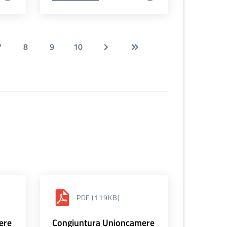
7
8
9
10
PDF
(119KB)
ere
Congiuntura Unioncamere