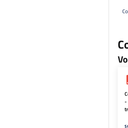
Co
C
Vo
C
-
t
S