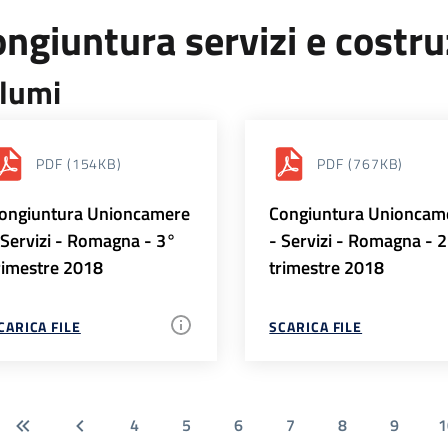
ngiuntura servizi e costr
lumi
PDF
(154KB)
PDF
(767KB)
ongiuntura Unioncamere
Congiuntura Unioncam
 Servizi - Romagna - 3°
- Servizi - Romagna - 
rimestre 2018
trimestre 2018
CARICA FILE
SCARICA FILE
4
5
6
7
8
9
1