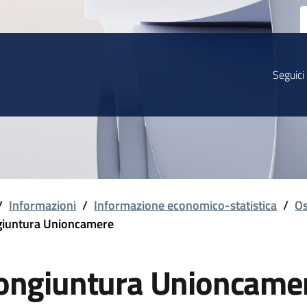
Seguici
/
Informazioni
/
Informazione economico-statistica
/
Os
iuntura Unioncamere
ongiuntura Unioncame