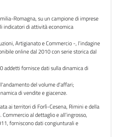
 Emilia-Romagna, su un campione di imprese
i indicatori di attività economica
truzioni, Artigianato e Commercio -, l’indagine
onibile online dal 2010 con serie storica dal
0 addetti fornisce dati sulla dinamica di
ull'andamento del volume d'affari;
inamica di vendite e giacenze.
 ai territori di Forlì-Cesena, Rimini e della
e. Commercio al dettaglio e all’ingrosso,
2011, forniscono dati congiunturali e