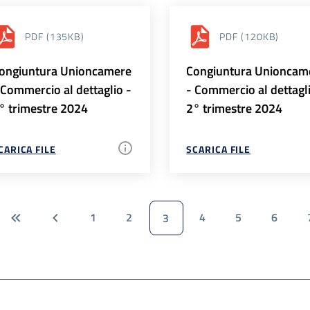
PDF
(135KB)
PDF
(120KB)
ongiuntura Unioncamere
Congiuntura Unioncam
 Commercio al dettaglio -
- Commercio al dettagl
° trimestre 2024
2° trimestre 2024
CARICA FILE
SCARICA FILE
1
2
4
5
6
3