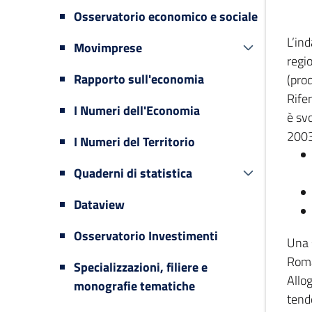
Osservatorio economico e sociale
L’in
Movimprese
regi
Rapporto sull'economia
(prod
Rifer
I Numeri dell'Economia
è svo
2003
I Numeri del Territorio
Quaderni di statistica
Dataview
Osservatorio Investimenti
Una 
Romag
Specializzazioni, filiere e
Allog
monografie tematiche
tende