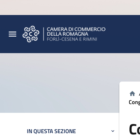
Vai al contenuto principale
Vai al footer
Cong
C
IN QUESTA SEZIONE