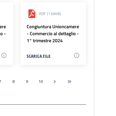
PDF
(130KB)
ere
Congiuntura Unioncamere
io -
- Commercio al dettaglio -
1° trimestre 2024
SCARICA FILE
7
8
9
10