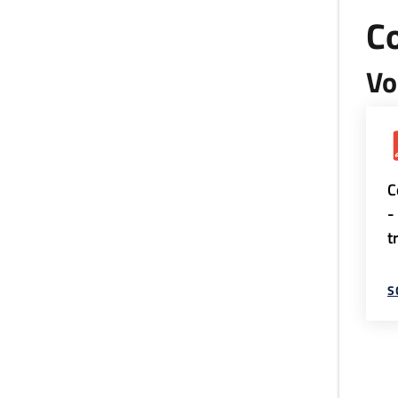
Co
Vo
C
-
t
S