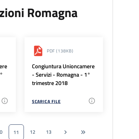
uzioni Romagna
PDF
(138KB)
ere
Congiuntura Unioncamere
2°
- Servizi - Romagna - 1°
trimestre 2018
SCARICA FILE
0
12
13
11