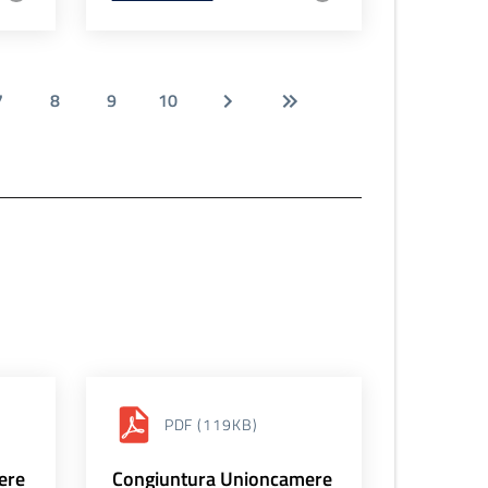
7
8
9
10
PDF
(119KB)
ere
Congiuntura Unioncamere