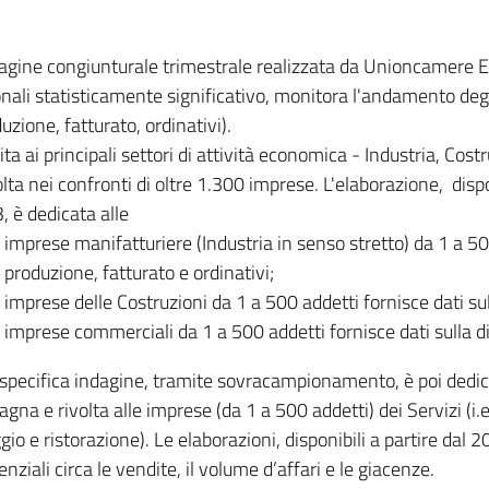
dagine congiunturale trimestrale realizzata da Unioncamere
onali statisticamente significativo, monitora l'andamento degl
uzione, fatturato, ordinativi).
ita ai principali settori di attività economica - Industria, Cos
lta nei confronti di oltre 1.300 imprese. L'elaborazione, disp
, è dedicata alle
imprese manifatturiere (Industria in senso stretto) da 1 a 50
produzione, fatturato e ordinativi;
imprese delle Costruzioni da 1 a 500 addetti fornisce dati s
imprese commerciali da 1 a 500 addetti fornisce dati sulla d
specifica indagine, tramite sovracampionamento, è poi dedicata
na e rivolta alle imprese (da 1 a 500 addetti) dei Servizi (i.
gio e ristorazione). Le elaborazioni, disponibili a partire dal 
nziali circa le vendite, il volume d’affari e le giacenze.