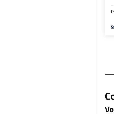
-
t
S
C
Vo