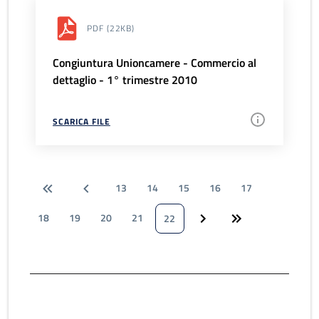
PDF
(22KB)
Congiuntura Unioncamere - Commercio al
dettaglio - 1° trimestre 2010
SCARICA FILE
13
14
15
16
17
18
19
20
21
22