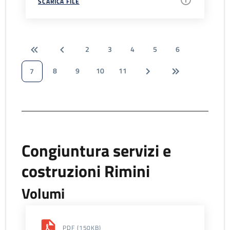
SCARICA FILE
2
3
4
5
6
8
9
10
11
7
Congiuntura servizi e
costruzioni Rimini
Volumi
PDF
(150KB)