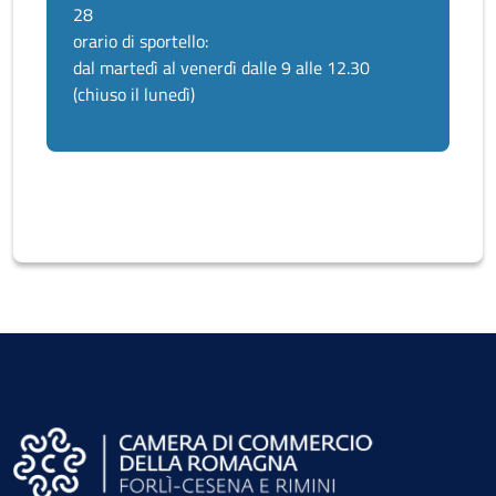
28
orario di sportello:
dal martedì al venerdì dalle 9 alle 12.30
(chiuso il lunedì)