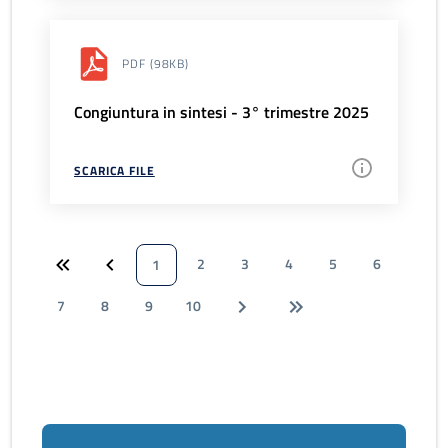
PDF
(98KB)
Congiuntura in sintesi - 3° trimestre 2025
SCARICA FILE
2
3
4
5
6
1
7
8
9
10