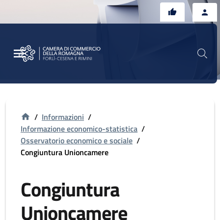
Vai al contenuto principale
Vai al footer
/
Informazioni
/
Informazione economico-statistica
/
Osservatorio economico e sociale
/
Congiuntura Unioncamere
Congiuntura
Unioncamere