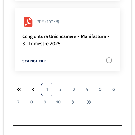
PDF
(197KB)
Congiuntura Unioncamere - Manifattura -
3° trimestre 2025
SCARICA FILE
2
3
4
5
6
1
7
8
9
10