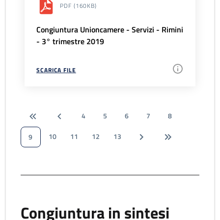
PDF
(160KB)
Congiuntura Unioncamere - Servizi - Rimini
- 3° trimestre 2019
SCARICA FILE
4
5
6
7
8
10
11
12
13
9
Congiuntura in sintesi